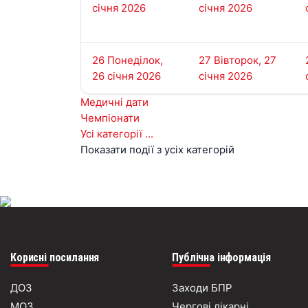
січня 2026
січня 2026
26
Понеділок,
27
Вівторок, 27
26 січня 2026
січня 2026
Медичні дати
Чемпіонати
Усі категорії ...
Показати події з усіх категорій
Корисні посилання
Публічна інформація
ДОЗ
Заходи БПР
МОЗ
Чергові лікарні