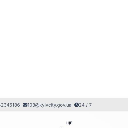
42345186
103@kyivcity.gov.ua
24 / 7
ЩЕ