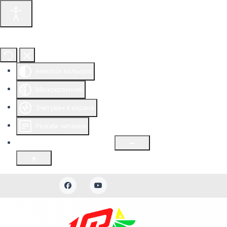
Інструменти доступності
Інверсія кольорів
Монохромний
Зчитувач з екрана
Режим читання
Розмір шрифту
100
%