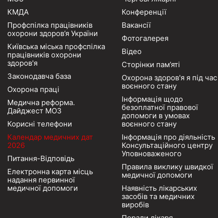
КМДА
Конференції
Профспілка працівників
Вакансії
охорони здоров’я України
Фотогалерея
Київська міська профспілка
Відео
працівників охорони
здоров'я
Сторінки пам’яті
Законодавча база
Охорона здоров'я я під час
воєнного стану
Охорона праці
Інформація щодо
Медична реформа.
безоплатної правової
Дайджест МОЗ
допомоги в умовах
Корисні телефони
воєнного стану
Календар медичних дат
Інформація про діяльність
2026
Консультаційного центру
Уповноваженого
Питання-Відповідь
Правила виклику швидкої
Електронна карта місць
медичної допомоги
надання первинної
медичної допомоги
Наявність лікарських
засобів та медичних
виробів
Поради лікаря