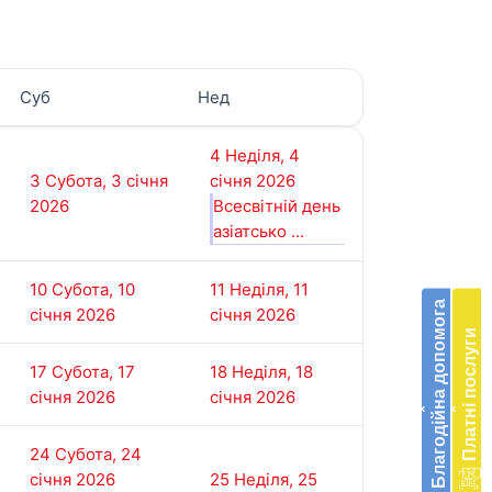
Суб
Нед
4
Неділя, 4
З
3
Субота, 3 січня
січня 2026
п
2026
Всесвітній день
п
азіатсько ...
Бла
в
п
доп
е
10
Субота, 10
11
Неділя, 11
Підт
Благодійна допомога
м
січня 2026
січня 2026
діяль
д
Платні послуги
екстр
м
17
Субота, 17
18
Неділя, 18
меди
К
січня 2026
січня 2026
допо
‹
‹
в
24
Субота, 24
Украї
січня 2026
25
Неділя, 25
благ