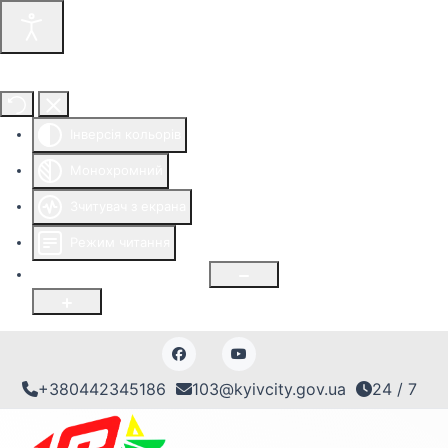
Інструменти доступності
Інверсія кольорів
Монохромний
Зчитувач з екрана
Режим читання
Розмір шрифту
100
%
+380442345186
103@kyivcity.gov.ua
24 / 7