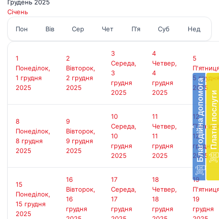
Грудень 2025
Січень
Пон
Вів
Сер
Чет
П’я
Суб
Нед
3
4
1
2
5
Бл
Середа,
Четвер,
Понеділок,
Вівторок,
П'ятниця
до
3
4
1 грудня
2 грудня
5 грудн
Благодійна допомога
грудня
грудня
2025
2025
2025
Підт
2025
2025
Платні послуги
діял
екст
10
11
12
меди
8
9
Середа,
Четвер,
П'ятниця
‹
‹
доп
Понеділок,
Вівторок,
10
11
12
в
8 грудня
9 грудня
грудня
грудня
грудня
Укра
2025
2025
2025
2025
2025
благ
доп
Вря
16
17
18
19
15
біл
Вівторок,
Середа,
Четвер,
П'ятниця
Понеділок,
житт
16
17
18
19
15 грудня
раз
грудня
грудня
грудня
грудня
2025
2025
2025
2025
2025