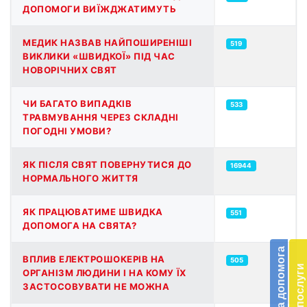
ДОПОМОГИ ВИЇЖДЖАТИМУТЬ
МЕДИК НАЗВАВ НАЙПОШИРЕНІШІ
519
ВИКЛИКИ «ШВИДКОЇ» ПІД ЧАС
НОВОРІЧНИХ СВЯТ
ЧИ БАГАТО ВИПАДКІВ
533
ТРАВМУВАННЯ ЧЕРЕЗ СКЛАДНІ
ПОГОДНІ УМОВИ?
ЯК ПІСЛЯ СВЯТ ПОВЕРНУТИСЯ ДО
16944
НОРМАЛЬНОГО ЖИТТЯ
ЯК ПРАЦЮВАТИМЕ ШВИДКА
551
Бл
ДОПОМОГА НА СВЯТА?
до
Благодійна допомога
ВПЛИВ ЕЛЕКТРОШОКЕРІВ НА
Підт
505
Платні послуги
ОРГАНІЗМ ЛЮДИНИ І НА КОМУ ЇХ
діял
ЗАСТОСОВУВАТИ НЕ МОЖНА
екст
меди