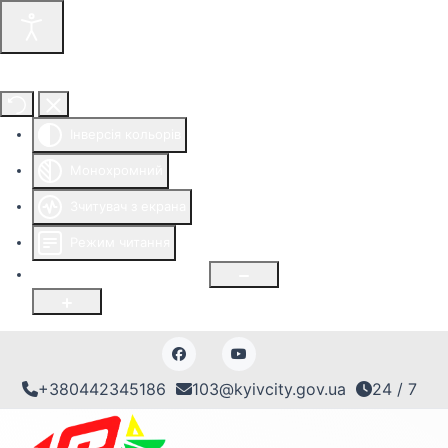
Інструменти доступності
Інверсія кольорів
Монохромний
Зчитувач з екрана
Режим читання
Розмір шрифту
100
%
+380442345186
103@kyivcity.gov.ua
24 / 7