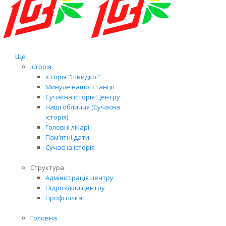
Ще
Історія
Історія "швидкої"
Минуле нашої станції
Сучасна історія Центру
Наші обличчя (Сучасна
історія)
Головні лікарі
Пам’ятні дати
Сучасна історія
Структура
Адміністрація центру
Підрозділи центру
Профспілка
Головна