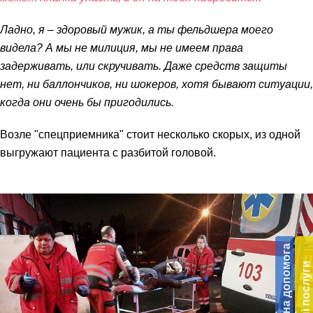
Ладно, я – здоровый мужик, а ты фельдшера моего
видела? А мы не милиция, мы не имеем права
задерживать, или скручивать. Даже средств защиты
нет, ни баллончиков, ни шокеров, хотя бывают ситуации,
когда они очень бы пригодились.
Возле "спецприемника" стоит несколько скорых, из одной
выгружают пациента с разбитой головой.
Бл
до
Благодійна допомога
Платні послуги
Підт
діял
екст
‹
‹