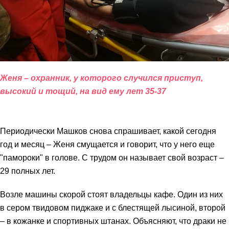
Женя – охранник, у которого случился приступ,
высокий и тощий, на вид ему лет 35-37
Периодически Машков снова спрашивает, какой сегодня
год и месяц – Женя смущается и говорит, что у него еще
"памороки" в голове. С трудом он называет свой возраст –
29 полных лет.
Возле машины скорой стоят владельцы кафе. Один из них
в сером твидовом пиджаке и с блестящей лысиной, второй
– в кожанке и спортивных штанах. Объясняют, что драки не