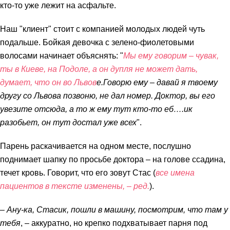
кто-то уже лежит на асфальте.
Наш "клиент" стоит с компанией молодых людей чуть
подальше. Бойкая девочка с зелено-фиолетовыми
волосами начинает объяснять: "
Мы ему говорим – чувак,
ты в Киеве, на Подоле, а он дупля не может дать,
думает, что он во Львов
е.
Говорю ему – давай я твоему
другу со Львова позвоню, не дал номер. Доктор, вы его
увезите отсюда, а то ж ему тут кто-то еб….ик
разобьет, он тут достал уже всех
".
Парень раскачивается на одном месте, послушно
поднимает шапку по просьбе доктора – на голове ссадина,
течет кровь. Говорит, что его зовут Стас (
все имена
пациентов в тексте изменены, – ред.
).
– Ану-ка, Стасик, пошли в машину, посмотрим, что там у
тебя
, – аккуратно, но крепко подхватывает парня под