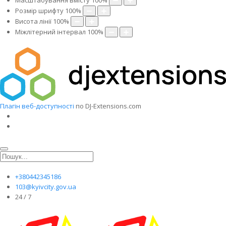
Масштабування вмісту
100
%
Розмір шрифту
100
%
Висота лінії
100
%
Міжлітерний інтервал
100
%
Плагін веб-доступності
по DJ-Extensions.com
+380442345186
103@kyivcity.gov.ua
24 / 7