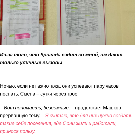
Из-за того, что бригада ездит со мной, им дают
только уличные вызовы
Ночью, если нет ажиотажа, они успевают пару часов
поспать. Смена – сутки через трое.
– Вот понимаешь, бездомные, –
продолжает Машков
прерванную тему. –
Я считаю, что для них нужно создать
такие себе поселения, где б они жили и работали,
принося пользу.