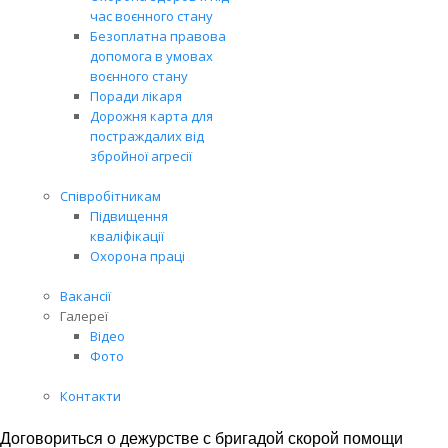
час воєнного стану
Безоплатна правова
допомога в умовах
воєнного стану
Поради лікаря
Дорожня карта для
постраждалих від
збройної агресії
Співробітникам
Підвищення
кваліфікації
Охорона праці
Вакансії
Галереї
Відео
Фото
Контакти
Договориться о дежурстве с бригадой скорой помощи