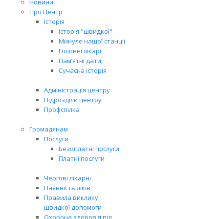
Новини
Про Центр
Історія
Історія "швидкої"
Минуле нашої станції
Головні лікарі
Пам’ятні дати
Сучасна історія
Адміністрація центру
Підрозділи центру
Профспілка
Громадянам
Послуги
Безоплатні послуги
Платні послуги
Чергові лікарні
Наявність ліків
Правила виклику
швидкої допомоги
Охорона здоров'я під