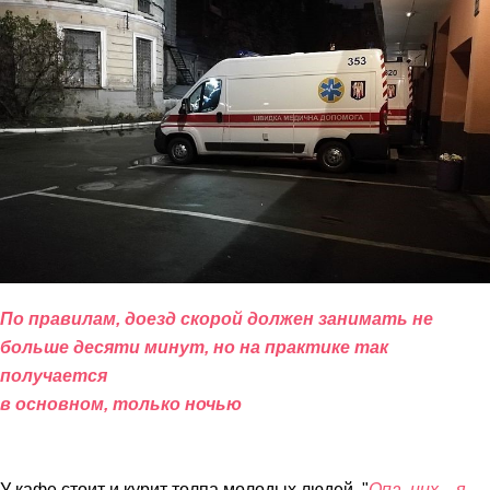
По правилам, доезд скорой должен занимать не
больше десяти минут, но на практике так
получается
в основном, только ночью
У кафе стоит и курит толпа молодых людей. "
Опа, них…я