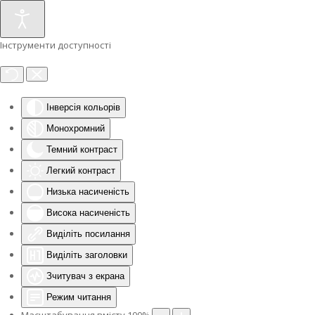
Інструменти доступності
Інверсія кольорів
Монохромний
Темний контраст
Легкий контраст
Низька насиченість
Висока насиченість
Виділіть посилання
Виділіть заголовки
Зчитувач з екрана
Режим читання