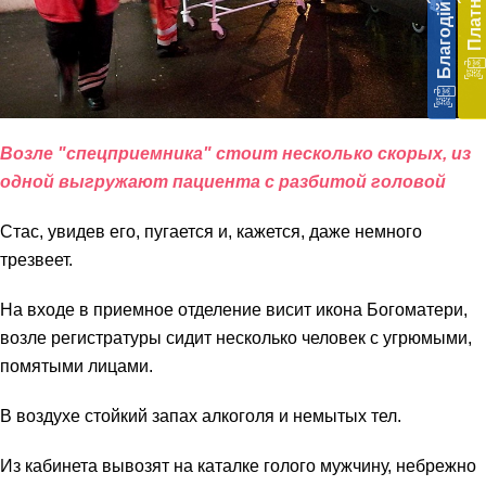
меди
доп
в
Укра
благ
доп
Вря
Возле "спецприемника" стоит несколько скорых, из
біл
житт
одной выгружают пациента с разбитой головой
раз
Стас, увидев его, пугается и, кажется, даже немного
трезвеет.
На входе в приемное отделение висит икона Богоматери,
возле регистратуры сидит несколько человек с угрюмыми,
помятыми лицами.
В воздухе стойкий запах алкоголя и немытых тел.
Из кабинета вывозят на каталке голого мужчину, небрежно