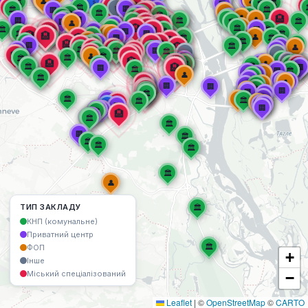
👤
👤
🏨
🏢
👤
👤
🏢
🏛
🏢
⚕️
🏛
🏢
🏢
🏛
⚕️

🏢
🏨
🏨
⚕️
🏢
🏨
🏛
🏢
⚕️
👤
👤
🏢
🏛
🏨
🏛
⚕️
🏢
🏨
🏢
🏢
👤
🏛
🏛
🏛
🏢
🏢
🏛
🏛
🏛
🏛
🏨
🏨
🏛
🏢
👤
👤
⚕️
🏛
🏢
👤
🏢
🏛
🏛
⚕️
🏛
🏛
⚕️
🏛
🏢
🏛
🏛
⚕️
🏨
🏨
🏛
🏢
👤
🏨
🏨
🏨
🏢
🏨
🏨
🏨
👤
👤
🏨
🏛
🏛
🏨
🏛
🏨
🏢
🏢
🏛
🏛
⚕️
🏢
🏢
🏛
🏛
🏛
🏛
⚕️
🏨
🏢
🏛
🏨
🏨
👤
👤
🏨
🏛
🏛
🏛
🏛
🏛
🏛
🏛
👤
🏢
🏛
🏛
🏨
👤
🏛
⚕️
🏨
🏢
🏛
🏨
🏨
🏢
👤
🏨
🏛
🏛
🏛
🏢
🏛
🏨
🏛
⚕️
🏨
🏨
🏨
🏢
👤
🏛
🏨
🏛
🏢
🏢
🏢
🏛
🏛
🏛
🏛
⚕️
🏢
🏛
🏨
🏨
⚕️
🏨
🏨
⚕️
🏢
👤
🏛
🏛
🏛
🏛
⚕️
🏨
🏢
🏛
🏨
⚕️
🏨
🏨
🏛
🏢
🏛
🏛
⚕️
🏢
👤
🏛
🏨
🏛
🏛
🏛
🏛
⚕️
🏨
🏨
🏨
🏨
🏛
🏛
🏛
🏛
🏛
🏢
⚕️
⚕️
⚕️
🏢
🏛
🏢
🏛
🏛
⚕️
⚕️
🏢
🏢
👤
👤
🏢
🏛
🏛
🏛
🏛
🏢
🏢
🏨
🏨
🏢
🏢
👤
🏢
👤
🏢
🏛
🏢
🏨
🏢
🏨
🏨
🏛
⚕️
👤
🏢
🏛
🏛
👤
👤
🏢
🏛
🏛
🏛
⚕️
🏢
🏢
🏛
👤
🏢
🏛
🏨
🏛
👤
👤
🏢
👤
👤
⚕️
🏢
🏢
🏢
🏢
🏢
🏢
🏛
🏨
🏢
🏛
⚕️
🏛
🏛
🏢
🏛
🏛
🏛
🏛
🏛
👤
🏛
ТИП ЗАКЛАДУ
КНП (комунальне)
Приватний центр
🏛
ФОП
+
Інше
Міський спеціалізований
−
Leaflet
|
©
OpenStreetMap
©
CARTO