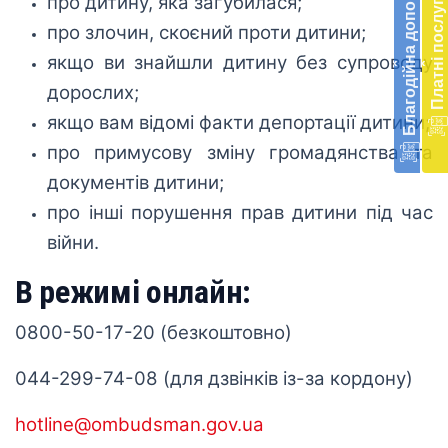
Благодійна допомога
Платні послуги
про дитину, яка загубилася;
діял
екст
про злочин, скоєний проти дитини;
меди
якщо ви знайшли дитину без супроводу
‹
‹
доп
в
дорослих;
Укра
якщо вам відомі факти депортації дитини;
благ
доп
про примусову зміну громадянства та
Вря
документів дитини;
біл
житт
про інші порушення прав дитини під час
раз
війни.
Д
В режимі онлайн:
0800-50-17-20 (безкоштовно)
044-299-74-08 (для дзвінків із-за кордону)
hotline@ombudsman.gov.ua