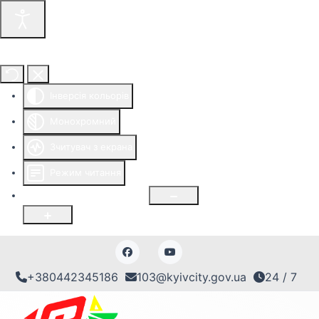
Інструменти доступності
Інверсія кольорів
Монохромний
Зчитувач з екрана
Режим читання
Розмір шрифту
100
%
+380442345186
103@kyivcity.gov.ua
24 / 7