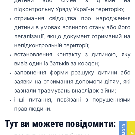
дитини або сімей з дітьми на
підконтрольну Уряду України територію;
отримання свідоцтва про народження
дитини в умовах воєнного стану або його
легалізації, якщо документ отриманий на
непідконтрольній території;
встановлення контакту з дитиною, яку
вивіз один із батьків за кордон;
заповнення форми розшуку дитини або
заявки на отримання допомоги дітям, які
зазнали травмувань внаслідок війни;
інші питання, пов’язані з порушеннями
прав людини.
Бл
до
Тут ви можете повідомити:
Підт