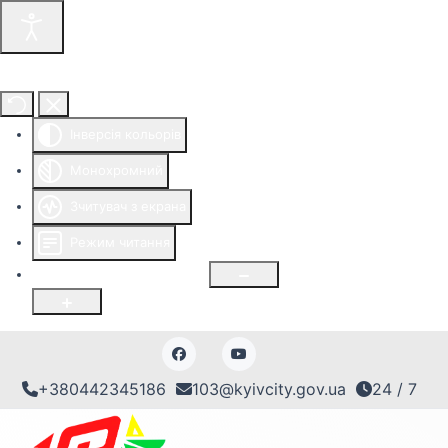
Інструменти доступності
Інверсія кольорів
Монохромний
Зчитувач з екрана
Режим читання
Розмір шрифту
100
%
+380442345186
103@kyivcity.gov.ua
24 / 7