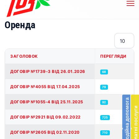
Оренда
Показувати
ЗАГОЛОВОК
ПЕРЕГЛЯДИ
Таблиця статей
ДОГОВІР №1739-3 ВІД 26.01.2026
68
Бл
ДОГОВІР №4055 ВІД 17.04.2025
79
до
Благодійна допомога
ДОГОВІР №1055-4 ВІД 25.11.2025
92
Підт
Платні послуги
діял
ДОГОВІР №2921 ВІД 09.02.2022
екст
725
меди
‹
‹
доп
ДОГОВІР №2605 ВІД 02.11.2020
710
в