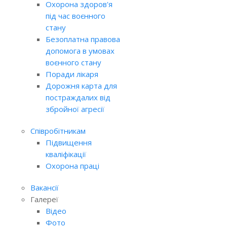
Охорона здоров'я
під час воєнного
стану
Безоплатна правова
допомога в умовах
воєнного стану
Поради лікаря
Дорожня карта для
постраждалих від
збройної агресії
Співробітникам
Підвищення
кваліфікації
Охорона праці
Вакансії
Галереї
Відео
Фото