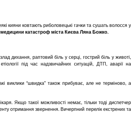
які кияни ковтають риболовецькі гачки та сушать волосся 
 медицини катастроф міста Києва Ляна Божко.
лад дихання, раптовий біль у серці, гострий біль у животі
етіології під час надзвичайних ситуацій, ДТП, аварії на
такі виклики
“
швидка
”
також прибуває, але не терміново, 
каря. Якщо такої можливості немає, тільки тоді диспетчер
менту отримання звернення. Вичерпний перелік екстрених та