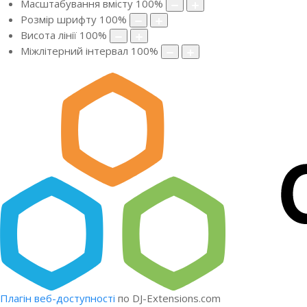
Масштабування вмісту
100
%
Розмір шрифту
100
%
Висота лінії
100
%
Міжлітерний інтервал
100
%
Плагін веб-доступності
по DJ-Extensions.com