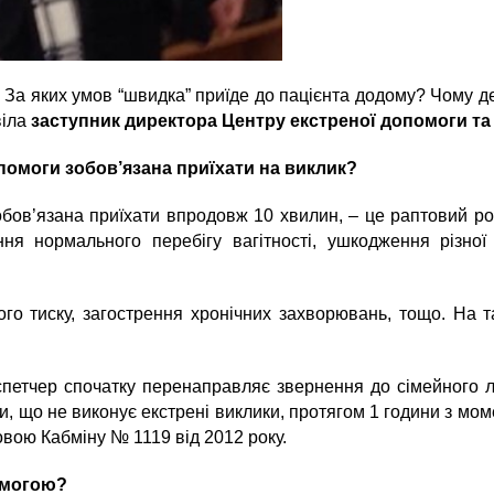
? За яких умов
“
швидка
”
приїде до пацієнта додому? Чому де
віла
заступник директора Центру екстреної допомоги та
опомоги зобов’язана приїхати на виклик?
обов’язана приїхати впродовж 10 хвилин, – це раптовий роз
ня нормального перебігу вагітності, ушкодження різної 
ого тиску, загострення хронічних захворювань, тощо. На 
спетчер спочатку перенаправляє звернення до сімейного лі
и, що не виконує екстрені виклики, протягом 1 години з мо
вою Кабміну № 1119 від 2012 року.
омогою?