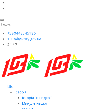
+380442345186
103@kyivcity.gov.ua
24 / 7
Ще
Історія
Історія "швидкої"
Минуле нашої
станції