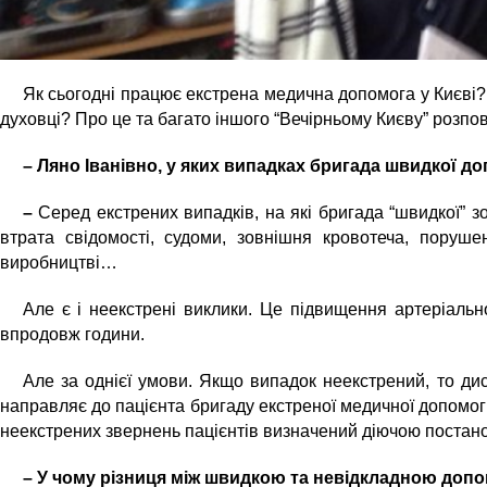
Як сьогодні працює екстрена медична допомога у Києві
духовці? Про це та багато іншого
“
Вечірньому Києву
”
розпо
– Ляно Іванівно, у яких випадках бригада швидкої д
–
Серед екстрених випадків, на які бригада “швидкої” з
втрата свідомості, судоми, зовнішня кровотеча, порушен
виробництві…
Але є і неекстрені виклики. Це підвищення артеріальн
впродовж години.
Але за однієї умови. Якщо випадок неекстрений, то ди
направляє до пацієнта бригаду екстреної медичної допомог
неекстрених звернень пацієнтів визначений діючою постано
– У чому різниця між швидкою та невідкладною доп