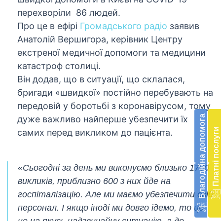
перехворіли 86 людей.
Про це в ефірі
Громадського радіо
заявив
Анатолій Вершигора, керівник Центру
екстреної медичної допомоги та медицини
катастроф столиці.
Він додав, що в ситуації, що склалася,
бригади «швидкої» постійно перебувають на
Бл
передовій у боротьбі з коронавірусом, тому
до
Благодійна допомога
дуже важливо найперше убезпечити їх
Підт
Платні послуги
самих перед викликом до пацієнта.
діял
екст
меди
‹
‹
доп
«Сьогодні за день ми виконуємо близько 1700
в
викликів, приблизно 600 з них йде на
Укра
госпіталізацію. Але ми маємо убезпечити свій
благ
доп
персонал. І якщо іноді ми довго їдемо, то це
Вря