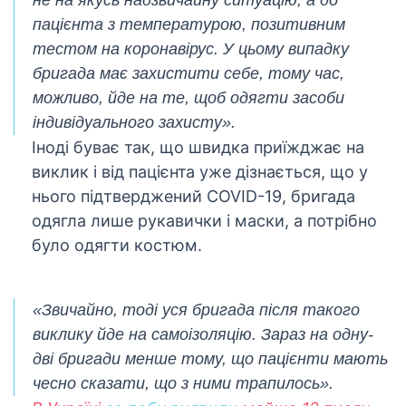
не на якусь надзвичайну ситуацію, а до
біл
пацієнта з температурою, позитивним
житт
раз
тестом на коронавірус. У цьому випадку
бригада має захистити себе, тому час,
Д
можливо, йде на те, щоб одягти засоби
індивідуального захисту».
Іноді буває так, що швидка приїжджає на
виклик і від пацієнта уже дізнається, що у
нього підтверджений COVID-19, бригада
одягла лише рукавички і маски, а потрібно
було одягти костюм.
«Звичайно, тоді уся бригада після такого
виклику йде на самоізоляцію. Зараз на одну-
дві бригади менше тому, що пацієнти мають
чесно сказати, що з ними трапилось».