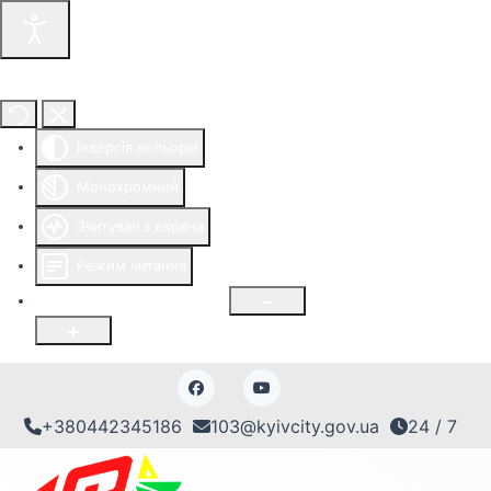
Інструменти доступності
Інверсія кольорів
Монохромний
Зчитувач з екрана
Режим читання
Розмір шрифту
100
%
+380442345186
103@kyivcity.gov.ua
24 / 7