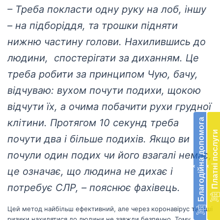
– Треба покласти одну руку на лоб, іншу
– на підборіддя, та трошки підняти
нижню частину голови. Нахилившись до
людини, спостерігати за диханням. Це
треба робити за принципом Чую, бачу,
відчуваю: вухом почути подихи, щокою
Бл
відчути їх, а очима побачити рухи грудної
до
Благодійна допомога
клітини. Протягом 10 секунд треба
Підт
Платні послуги
почути два і більше подихів. Якщо ви
діял
екст
почули один подих чи його взагалі немає,
меди
‹
‹
доп
це означає, що людина не дихає і
в
потребує СЛР, – пояснює фахівець.
Укра
благ
доп
Цей метод найбільш ефективний, але через коронавірус та інші
Вря
ризики нахилятися до людини не завжди безпечно. Тому