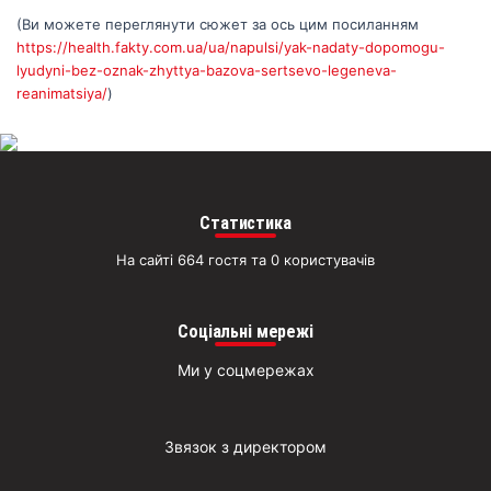
(Ви можете переглянути сюжет за ось цим посиланням
https://health.fakty.com.ua/ua/napulsi/yak-nadaty-dopomogu-
lyudyni-bez-oznak-zhyttya-bazova-sertsevo-legeneva-
reanimatsiya/
)
Статистика
На сайті 664 гостя та 0 користувачів
Соціальні мережі
Ми у соцмережах
Звязок з директором