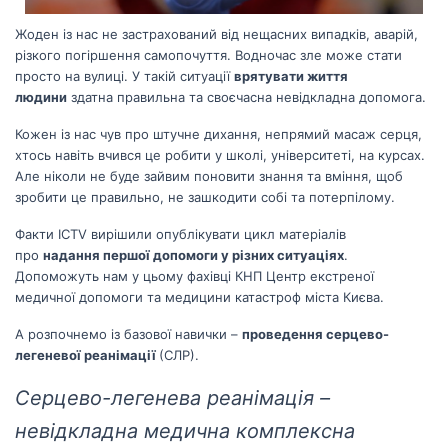
Жоден із нас не застрахований від нещасних випадків, аварій,
різкого погіршення самопочуття. Водночас зле може стати
просто на вулиці. У такій ситуації
врятувати життя
людини
здатна правильна та своєчасна невідкладна допомога.
Кожен із нас чув про штучне дихання, непрямий масаж серця,
хтось навіть вчився це робити у школі, університеті, на курсах.
Але ніколи не буде зайвим поновити знання та вміння, щоб
зробити це правильно, не зашкодити собі та потерпілому.
Факти ICTV вирішили опублікувати цикл матеріалів
про
надання першої допомоги у різних ситуаціях
.
Допоможуть нам у цьому фахівці КНП Центр екстреної
медичної допомоги та медицини катастроф міста Києва.
А розпочнемо із базової навички –
проведення серцево-
легеневої реанімації
(СЛР).
Серцево-легенева реанімація –
невідкладна медична комплексна