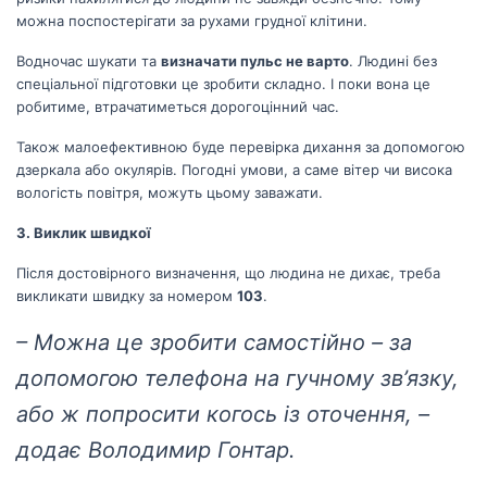
біл
можна поспостерігати за рухами грудної клітини.
житт
раз
Водночас шукати та
визначати пульс не варто
. Людині без
спеціальної підготовки це зробити складно. І поки вона це
Д
робитиме, втрачатиметься дорогоцінний час.
Також малоефективною буде перевірка дихання за допомогою
дзеркала або окулярів. Погодні умови, а саме вітер чи висока
вологість повітря, можуть цьому заважати.
3. Виклик швидкої
Після достовірного визначення, що людина не дихає, треба
викликати швидку за номером
103
.
– Можна це зробити самостійно – за
допомогою телефона на гучному зв’язку,
або ж попросити когось із оточення, –
додає Володимир Гонтар.