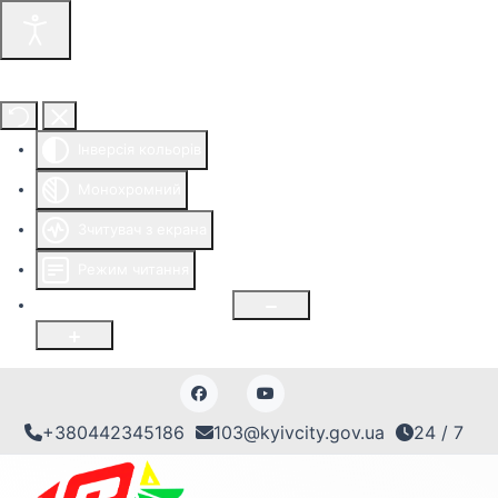
Інструменти доступності
Інверсія кольорів
Монохромний
Зчитувач з екрана
Режим читання
Розмір шрифту
100
%
+380442345186
103@kyivcity.gov.ua
24 / 7