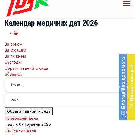
Календар медичних дат 2026
За роком
Бл
За місяцем
до
За тижнем
Благодійна допомога
Сьогодні
Підт
Платні послуги
Обрати певний місяць
діял
екст
меди
‹
‹
доп
в
Укра
благ
Обрати певний місяць
доп
Вря
Попередній день
біл
Неділя 07 Грудень 2025
житт
Наступний день