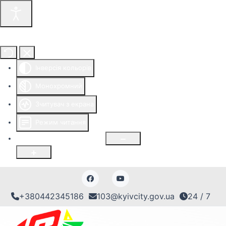
Інструменти доступності
Інверсія кольорів
Монохромний
Зчитувач з екрана
Режим читання
Розмір шрифту
100
%
+380442345186
103@kyivcity.gov.ua
24 / 7