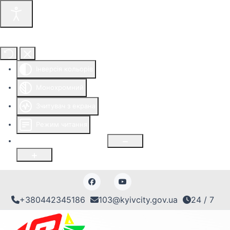
Інструменти доступності
Інверсія кольорів
Монохромний
Зчитувач з екрана
Режим читання
Розмір шрифту
100
%
+380442345186
103@kyivcity.gov.ua
24 / 7