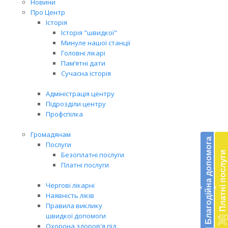
Новини
Про Центр
Історія
Історія "швидкої"
Минуле нашої станції
Головні лікарі
Пам’ятні дати
Сучасна історія
Адміністрація центру
Підрозділи центру
Профспілка
Бл
Громадянам
до
Благодійна допомога
Послуги
Платні послуги
Безоплатні послуги
Підт
Платні послуги
діял
екст
Чергові лікарні
‹
‹
меди
Наявність ліків
доп
Правила виклику
в
швидкої допомоги
Укра
Охорона здоров'я під