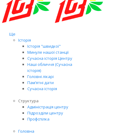
Ще
Історія
Історія "швидкої"
Минуле нашої станції
Сучасна історія Центру
Наші обличчя (Сучасна
історія)
Головні лікарі
Пам’ятні дати
Сучасна історія
Структура
Адміністрація центру
Підрозділи центру
Профспілка
Головна