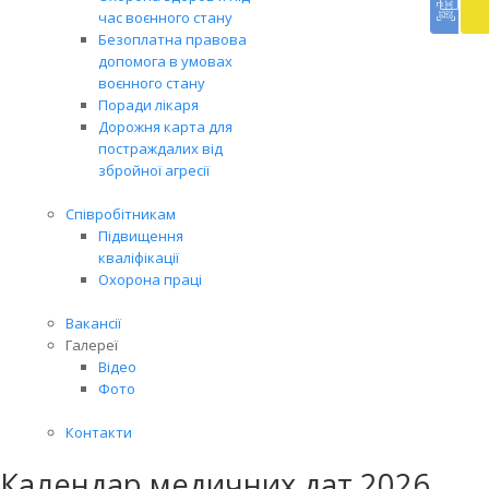
благ
час воєнного стану
доп
Безоплатна правова
Вря
допомога в умовах
біл
воєнного стану
житт
Поради лікаря
раз
Дорожня карта для
постраждалих від
збройної агресії
Співробітникам
Підвищення
кваліфікації
Охорона праці
Вакансії
Галереї
Відео
Фото
Контакти
Календар медичних дат 2026