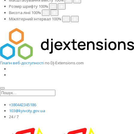
Масштабування вмісту
100
%
Розмір шрифту
100
%
Висота лінії
100
%
Міжлітерний інтервал
100
%
Плагін веб-доступності
по DJ-Extensions.com
+380442345186
103@kyivcity.gov.ua
24 / 7