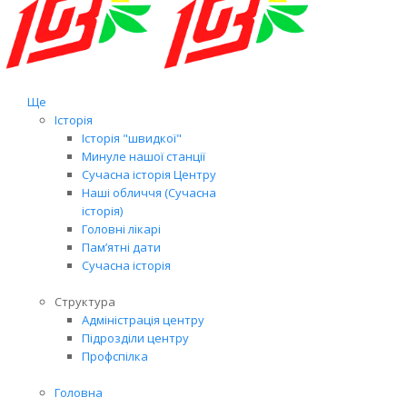
Ще
Історія
Історія "швидкої"
Минуле нашої станції
Сучасна історія Центру
Наші обличчя (Сучасна
історія)
Головні лікарі
Пам’ятні дати
Сучасна історія
Структура
Адміністрація центру
Підрозділи центру
Профспілка
Головна