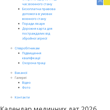
доп
час воєнного стану
Вря
Безоплатна правова
біл
допомога в умовах
житт
воєнного стану
раз
Поради лікаря
Дорожня карта для
постраждалих від
збройної агресії
Співробітникам
Підвищення
кваліфікації
Охорона праці
Вакансії
Галереї
Відео
Фото
Контакти
Календар медичних дат 2026