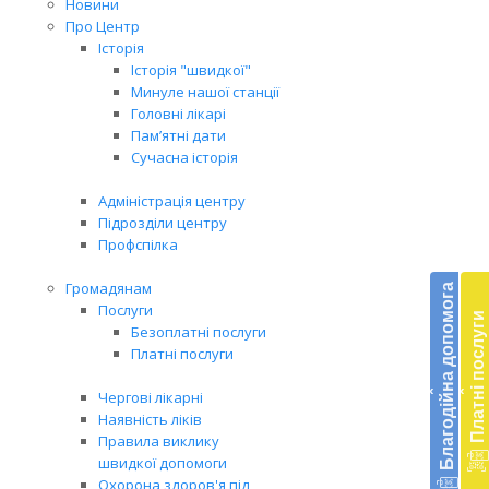
Новини
Про Центр
Історія
Історія "швидкої"
Минуле нашої станції
Головні лікарі
Пам’ятні дати
Сучасна історія
Адміністрація центру
Підрозділи центру
Профспілка
Бл
до
Громадянам
Благодійна допомога
Послуги
Платні послуги
Підт
Безоплатні послуги
діял
Платні послуги
екст
‹
‹
меди
Чергові лікарні
доп
Наявність ліків
в
Правила виклику
Укра
швидкої допомоги
благ
Охорона здоров'я під