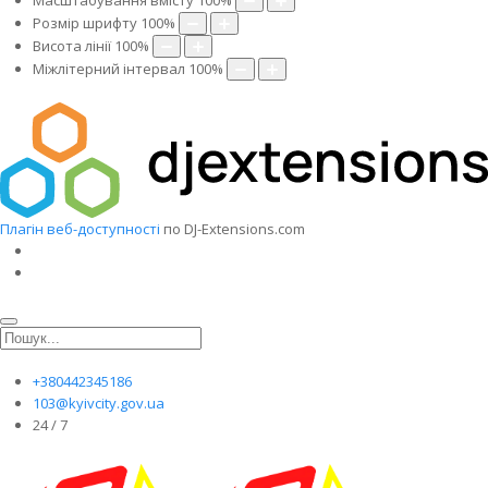
Масштабування вмісту
100
%
Розмір шрифту
100
%
Висота лінії
100
%
Міжлітерний інтервал
100
%
Плагін веб-доступності
по DJ-Extensions.com
+380442345186
103@kyivcity.gov.ua
24 / 7