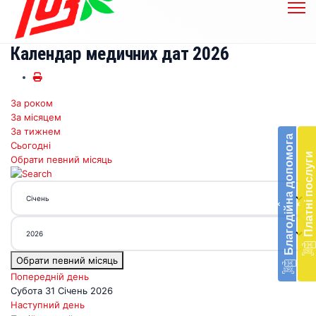
Календар медичних дат 2026
За роком
Бл
За місяцем
до
За тижнем
Благодійна допомога
Сьогодні
Підт
Платні послуги
Обрати певний місяць
діял
екст
меди
‹
‹
доп
в
Укра
благ
Обрати певний місяць
доп
Вря
Попередній день
біл
Субота 31 Січень 2026
житт
Наступний день