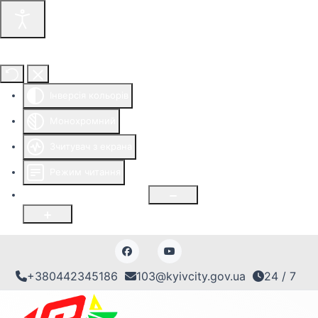
Інструменти доступності
Інверсія кольорів
Монохромний
Зчитувач з екрана
Режим читання
Розмір шрифту
100
%
+380442345186
103@kyivcity.gov.ua
24 / 7