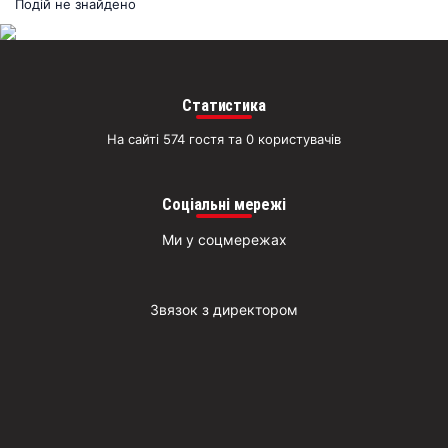
раз
Подій не знайдено
Д
Статистика
На сайті 574 гостя та 0 користувачів
Соціальні мережі
Ми у соцмережах
Звязок з директором