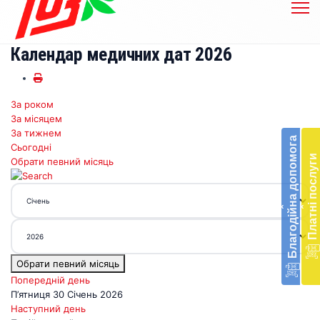
Календар медичних дат 2026
За роком
Бл
За місяцем
до
За тижнем
Благодійна допомога
Сьогодні
Підт
Платні послуги
Обрати певний місяць
діял
екст
меди
‹
‹
доп
в
Укра
благ
Обрати певний місяць
доп
Вря
Попередній день
біл
П’ятниця 30 Січень 2026
житт
Наступний день