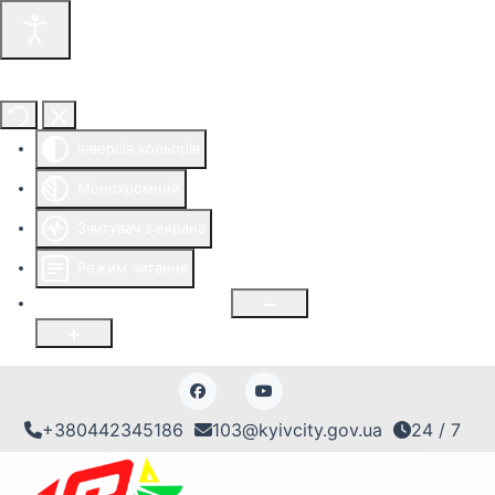
Інструменти доступності
Інверсія кольорів
Монохромний
Зчитувач з екрана
Режим читання
Розмір шрифту
100
%
+380442345186
103@kyivcity.gov.ua
24 / 7