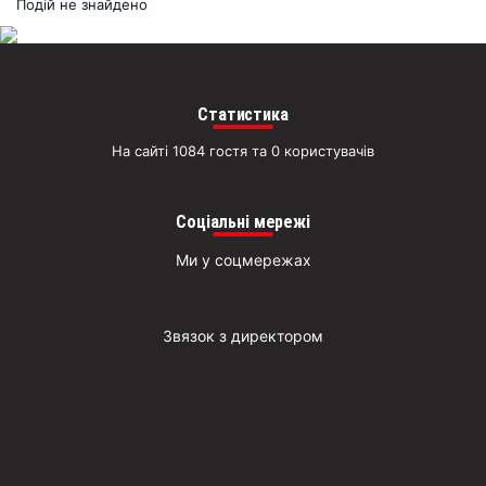
раз
Подій не знайдено
Д
Статистика
На сайті 1084 гостя та 0 користувачів
Соціальні мережі
Ми у соцмережах
Звязок з директором