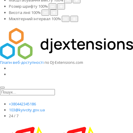
Масштабування вмісту
100
%
Розмір шрифту
100
%
Висота лінії
100
%
Міжлітерний інтервал
100
%
Плагін веб-доступності
по DJ-Extensions.com
+380442345186
103@kyivcity.gov.ua
24 / 7