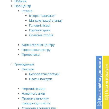
Новини
Про Центр
Історія
Історія "швидкої"
Минуле нашої станції
Головні лікарі
Пам’ятні дати
Сучасна історія
Адміністрація центру
Підрозділи центру
Бл
Профспілка
до
Благодійна допомога
Громадянам
Платні послуги
Підт
Послуги
діял
Безоплатні послуги
екст
Платні послуги
‹
‹
меди
доп
Чергові лікарні
в
Наявність ліків
Укра
Правила виклику
благ
швидкої допомоги
доп
Охорона здоров'я під