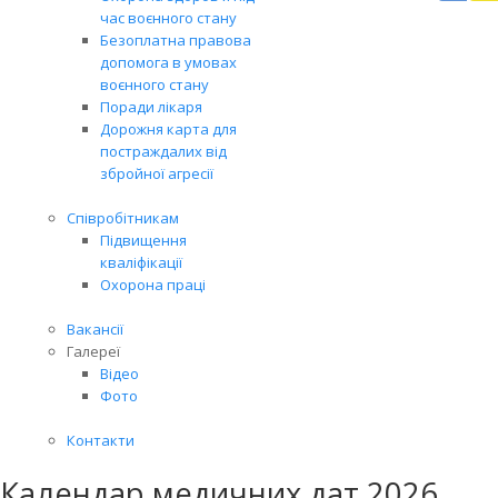
Вря
час воєнного стану
біл
Безоплатна правова
житт
допомога в умовах
раз
воєнного стану
Поради лікаря
Дорожня карта для
постраждалих від
збройної агресії
Співробітникам
Підвищення
кваліфікації
Охорона праці
Вакансії
Галереї
Відео
Фото
Контакти
Календар медичних дат 2026