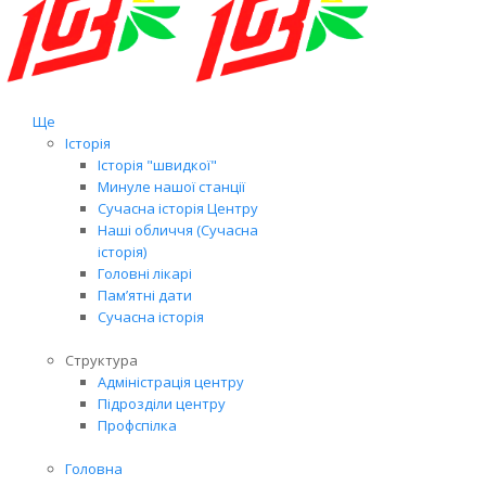
Ще
Історія
Історія "швидкої"
Минуле нашої станції
Сучасна історія Центру
Наші обличчя (Сучасна
історія)
Головні лікарі
Пам’ятні дати
Сучасна історія
Структура
Адміністрація центру
Підрозділи центру
Профспілка
Головна