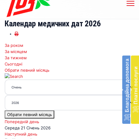
Календар медичних дат 2026
За роком
Бл
За місяцем
до
За тижнем
Благодійна допомога
Сьогодні
Підт
Платні послуги
Обрати певний місяць
діял
екст
меди
‹
‹
доп
в
Укра
благ
Обрати певний місяць
доп
Вря
Попередній день
біл
Середа 21 Січень 2026
житт
Наступний день