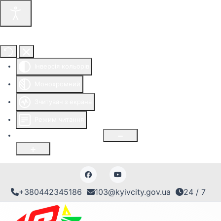
Інструменти доступності
Інверсія кольорів
Монохромний
Зчитувач з екрана
Режим читання
Розмір шрифту
100
%
+380442345186
103@kyivcity.gov.ua
24 / 7