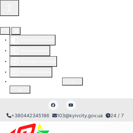
Інструменти доступності
Інверсія кольорів
Монохромний
Зчитувач з екрана
Режим читання
Розмір шрифту
100
%
+380442345186
103@kyivcity.gov.ua
24 / 7