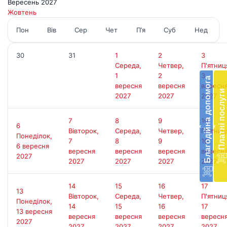
Вересень 2027
Жовтень
Пон
Вів
Сер
Чет
П’я
Суб
Нед
30
31
1
2
3
Бл
Середа,
Четвер,
П'ятниц
до
1
2
3
Благодійна допомога
вересня
вересня
вересн
Підт
Платні послуги
2027
2027
2027
діял
екст
меди
7
8
9
10
6
‹
‹
доп
Вівторок,
Середа,
Четвер,
П'ятниц
Понеділок,
в
7
8
9
10
6 вересня
Укра
вересня
вересня
вересня
вересн
2027
благ
2027
2027
2027
2027
доп
Вря
14
15
16
17
біл
13
Вівторок,
Середа,
Четвер,
П'ятниц
житт
Понеділок,
14
15
16
17
раз
13 вересня
вересня
вересня
вересня
вересн
2027
2027
2027
2027
2027