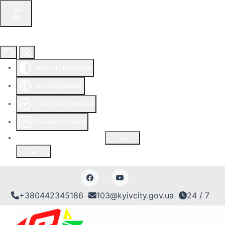
Інструменти доступності
Інверсія кольорів
Монохромний
Зчитувач з екрана
Режим читання
Розмір шрифту
100
%
+380442345186
103@kyivcity.gov.ua
24 / 7