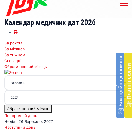
Календар медичних дат 2026
За роком
Бл
За місяцем
до
За тижнем
Благодійна допомога
Сьогодні
Підт
Платні послуги
Обрати певний місяць
діял
екст
меди
‹
‹
доп
в
Укра
благ
Обрати певний місяць
доп
Вря
Попередній день
біл
Неділя 26 Вересень 2027
житт
Наступний день