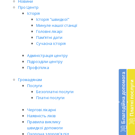
Новини
Про Центр
Історія
Історія "швидкої"
Минуле нашої станції
Головні лікарі
Пам’ятні дати
Сучасна історія
Адміністрація центру
Підрозділи центру
Бл
Профспілка
до
Благодійна допомога
Громадянам
Платні послуги
Підт
Послуги
діял
Безоплатні послуги
екст
Платні послуги
‹
‹
меди
доп
Чергові лікарні
в
Наявність ліків
Укра
Правила виклику
благ
швидкої допомоги
доп
Охорона здоров'я під