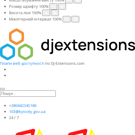
Масштабування вмісту
100
%
Розмір шрифту
100
%
Висота лінії
100
%
Міжлітерний інтервал
100
%
Плагін веб-доступності
по DJ-Extensions.com
+380442345186
103@kyivcity.gov.ua
24 / 7