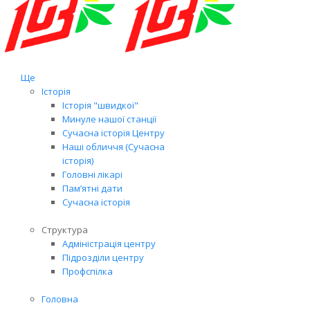
Ще
Історія
Історія "швидкої"
Минуле нашої станції
Сучасна історія Центру
Наші обличчя (Сучасна
історія)
Головні лікарі
Пам’ятні дати
Сучасна історія
Структура
Адміністрація центру
Підрозділи центру
Профспілка
Головна