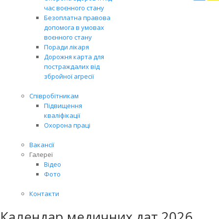
Вря
час воєнного стану
біл
Безоплатна правова
житт
допомога в умовах
раз
воєнного стану
Поради лікаря
Дорожня карта для
постраждалих від
збройної агресії
Співробітникам
Підвищення
кваліфікації
Охорона праці
Вакансії
Галереї
Відео
Фото
Контакти
Календар медичних дат 2026