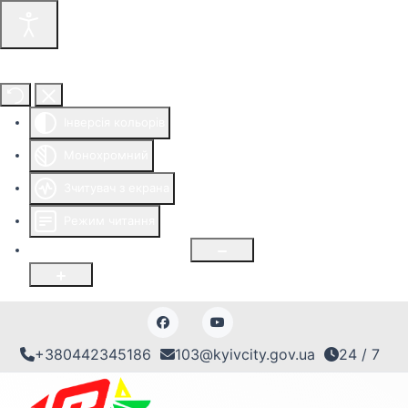
Інструменти доступності
Інверсія кольорів
Монохромний
Зчитувач з екрана
Режим читання
Розмір шрифту
100
%
+380442345186
103@kyivcity.gov.ua
24 / 7