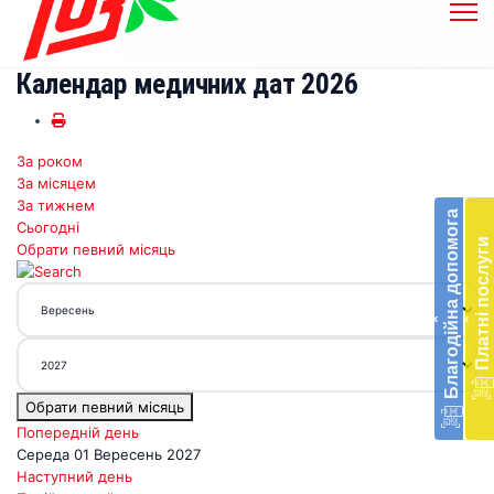
Календар медичних дат 2026
За роком
Бл
За місяцем
до
За тижнем
Благодійна допомога
Сьогодні
Підт
Платні послуги
Обрати певний місяць
діял
екст
меди
‹
‹
доп
в
Укра
благ
Обрати певний місяць
доп
Вря
Попередній день
біл
Середа 01 Вересень 2027
житт
Наступний день