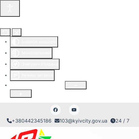
Інструменти доступності
Інверсія кольорів
Монохромний
Зчитувач з екрана
Режим читання
Розмір шрифту
100
%
+380442345186
103@kyivcity.gov.ua
24 / 7