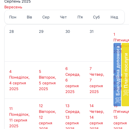
Серпень 2025
Вересень
Пон
Вів
Сер
Чет
П’я
Суб
Нед
28
29
30
31
1
Бл
П'ятниця
до
1 серпн
Благодійна допомога
2025
Підт
Платні послуги
діял
екст
6
7
меди
4
5
8
Середа,
Четвер,
‹
‹
доп
Понеділок,
Вівторок,
П'ятниця
6
7
в
4 серпня
5 серпня
8 серпн
серпня
серпня
Укра
2025
2025
2025
2025
2025
благ
доп
Вря
12
13
14
15
11
біл
Вівторок,
Середа,
Четвер,
П'ятниця
Понеділок,
житт
12
13
14
15
11 серпня
раз
серпня
серпня
серпня
серпня
2025
2025
2025
2025
2025