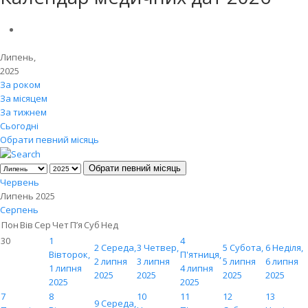
Липень,
2025
За роком
За місяцем
За тижнем
Сьогодні
Обрати певний місяць
Обрати певний місяць
Червень
Липень 2025
Серпень
Пон
Вів
Сер
Чет
П’я
Суб
Нед
30
1
4
2
Середа,
3
Четвер,
5
Субота,
6
Неділя,
Вівторок,
П'ятниця,
2 липня
3 липня
5 липня
6 липня
1 липня
4 липня
2025
2025
2025
2025
2025
2025
7
8
10
11
12
13
9
Середа,