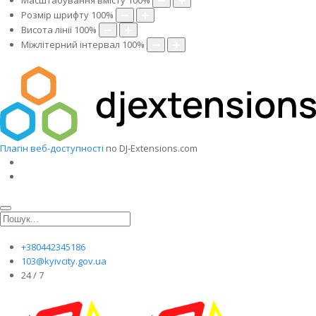
Масштабування вмісту
100
%
Розмір шрифту
100
%
Висота лінії
100
%
Міжлітерний інтервал
100
%
Плагін веб-доступності
по DJ-Extensions.com
+380442345186
103@kyivcity.gov.ua
24 / 7