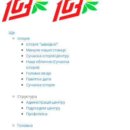
Ще
Історія
Історія "швидкої"
Минуле нашої станції
Сучасна історія Центру
Наші обличчя (Сучасна
історія)
Головні лікарі
Пам’ятні дати
Сучасна історія
Структура
Адміністрація центру
Підрозділи центру
Профспілка
Головна