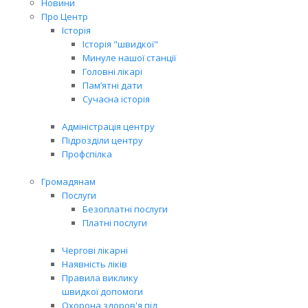
Новини
Про Центр
Історія
Історія "швидкої"
Минуле нашої станції
Головні лікарі
Пам’ятні дати
Сучасна історія
Адміністрація центру
Підрозділи центру
Профспілка
Громадянам
Послуги
Безоплатні послуги
Платні послуги
Чергові лікарні
Наявність ліків
Правила виклику
швидкої допомоги
Охорона здоров'я під