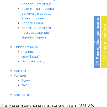
час воєнного стану
Безоплатна правова
Бл
допомога в умовах
до
воєнного стану
Благодійна допомога
Поради лікаря
Платні послуги
Дорожня карта для
Підт
постраждалих від
діял
збройної агресії
екст
‹
‹
меди
Співробітникам
доп
Підвищення
в
кваліфікації
Укра
Охорона праці
благ
доп
Вакансії
Вря
Галереї
біл
Відео
житт
Фото
раз
Контакти
Календар медичних дат 2026