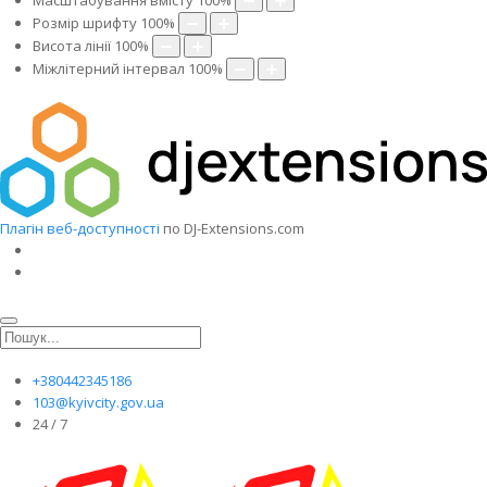
Масштабування вмісту
100
%
Розмір шрифту
100
%
Висота лінії
100
%
Міжлітерний інтервал
100
%
Плагін веб-доступності
по DJ-Extensions.com
+380442345186
103@kyivcity.gov.ua
24 / 7