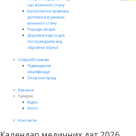
Вря
час воєнного стану
біл
Безоплатна правова
житт
допомога в умовах
раз
воєнного стану
Поради лікаря
Дорожня карта для
постраждалих від
збройної агресії
Співробітникам
Підвищення
кваліфікації
Охорона праці
Вакансії
Галереї
Відео
Фото
Контакти
Календар медичних дат 2026