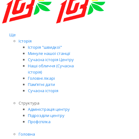
Ще
Історія
Історія "швидкої"
Минуле нашої станції
Сучасна історія Центру
Наші обличчя (Сучасна
історія)
Головні лікарі
Пам’ятні дати
Сучасна історія
Структура
Адміністрація центру
Підрозділи центру
Профспілка
Головна