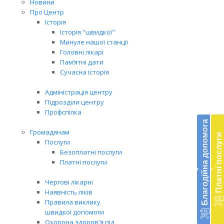
Новини
Про Центр
Історія
Історія "швидкої"
Минуле нашої станції
Головні лікарі
Пам’ятні дати
Сучасна історія
Адміністрація центру
Підрозділи центру
Бл
Профспілка
до
Благодійна допомога
Громадянам
Платні послуги
Підт
Послуги
діял
Безоплатні послуги
екст
Платні послуги
‹
‹
меди
доп
Чергові лікарні
в
Наявність ліків
Укра
Правила виклику
благ
швидкої допомоги
доп
Охорона здоров'я під