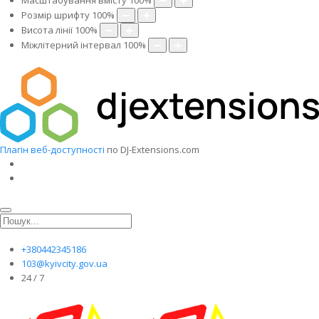
Масштабування вмісту
100
%
Розмір шрифту
100
%
Висота лінії
100
%
Міжлітерний інтервал
100
%
Плагін веб-доступності
по DJ-Extensions.com
+380442345186
103@kyivcity.gov.ua
24 / 7