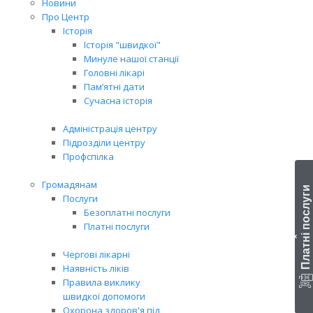
Новини
Про Центр
Історія
Історія "швидкої"
Минуле нашої станції
Головні лікарі
Пам’ятні дати
Сучасна історія
Адміністрація центру
Підрозділи центру
Профспілка
Громадянам
Платні послуги
Послуги
Безоплатні послуги
Платні послуги
‹
Чергові лікарні
Наявність ліків
Правила виклику
швидкої допомоги
Охорона здоров'я під