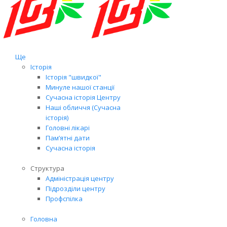
Ще
Історія
Історія "швидкої"
Минуле нашої станції
Сучасна історія Центру
Наші обличчя (Сучасна
історія)
Головні лікарі
Пам’ятні дати
Сучасна історія
Структура
Адміністрація центру
Підрозділи центру
Профспілка
Головна