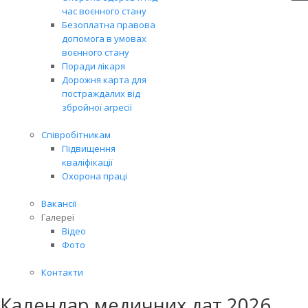
час воєнного стану
Безоплатна правова
допомога в умовах
воєнного стану
Поради лікаря
Дорожня карта для
постраждалих від
збройної агресії
Співробітникам
Підвищення
кваліфікації
Охорона праці
Вакансії
Галереї
Відео
Фото
Контакти
Календар медичних дат 2026