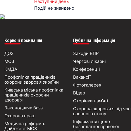
Наступний день
Подій не знайдено
Корисні посилання
Публічна інформація
ДОЗ
Заходи БПР
МОЗ
Чергові лікарні
КМДА
Конференції
Профспілка працівників
Вакансії
охорони здоров’я України
Фотогалерея
Київська міська профспілка
Відео
працівників охорони
здоров'я
Сторінки пам’яті
Законодавча база
Охорона здоров'я я під час
воєнного стану
Охорона праці
Інформація щодо
Медична реформа.
безоплатної правової
Дайджест МОЗ