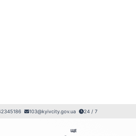
42345186
103@kyivcity.gov.ua
24 / 7
ЩЕ