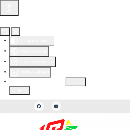
Інструменти доступності
Інверсія кольорів
Монохромний
Зчитувач з екрана
Режим читання
Розмір шрифту
100
%