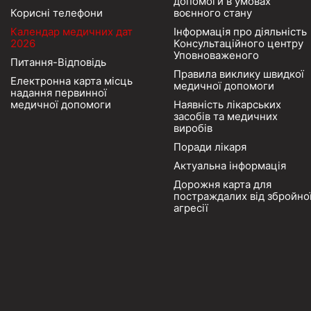
допомоги в умовах
Корисні телефони
воєнного стану
Календар медичних дат
Інформація про діяльність
2026
Консультаційного центру
Уповноваженого
Питання-Відповідь
Правила виклику швидкої
Електронна карта місць
медичної допомоги
надання первинної
медичної допомоги
Наявність лікарських
засобів та медичних
виробів
Поради лікаря
Актуальна інформація
Дорожня карта для
постраждалих від збройно
агресії