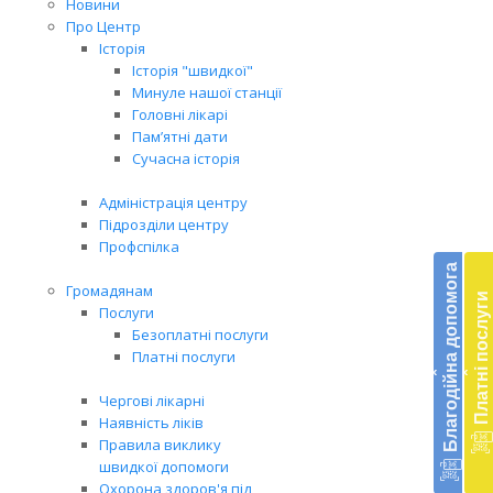
Новини
Про Центр
Історія
Історія "швидкої"
Минуле нашої станції
Головні лікарі
Пам’ятні дати
Сучасна історія
Адміністрація центру
Підрозділи центру
Бл
Профспілка
до
Благодійна допомога
Громадянам
Платні послуги
Підт
Послуги
діял
Безоплатні послуги
екст
Платні послуги
‹
‹
меди
доп
Чергові лікарні
в
Наявність ліків
Укра
Правила виклику
благ
швидкої допомоги
доп
Охорона здоров'я під