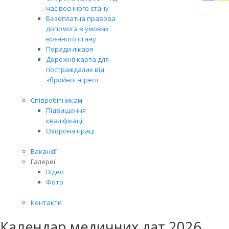
Вря
час воєнного стану
біл
Безоплатна правова
житт
допомога в умовах
раз
воєнного стану
Поради лікаря
Дорожня карта для
постраждалих від
збройної агресії
Співробітникам
Підвищення
кваліфікації
Охорона праці
Вакансії
Галереї
Відео
Фото
Контакти
Календар медичних дат 2026