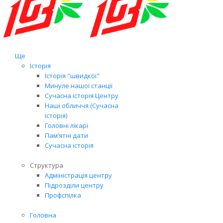
Ще
Історія
Історія "швидкої"
Минуле нашої станції
Сучасна історія Центру
Наші обличчя (Сучасна
історія)
Головні лікарі
Пам’ятні дати
Сучасна історія
Структура
Адміністрація центру
Підрозділи центру
Профспілка
Головна