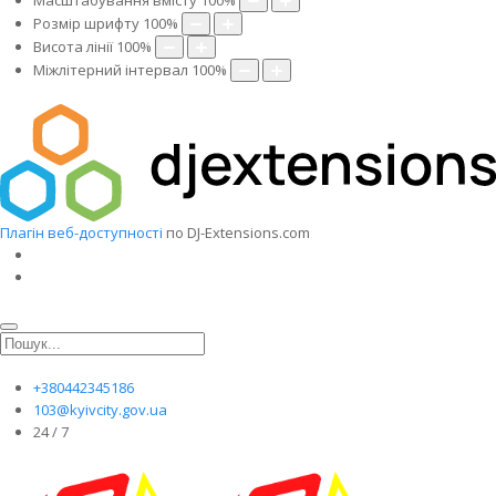
Масштабування вмісту
100
%
Розмір шрифту
100
%
Висота лінії
100
%
Міжлітерний інтервал
100
%
Плагін веб-доступності
по DJ-Extensions.com
+380442345186
103@kyivcity.gov.ua
24 / 7