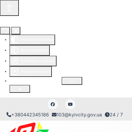
Інструменти доступності
Інверсія кольорів
Монохромний
Зчитувач з екрана
Режим читання
Розмір шрифту
100
%
+380442345186
103@kyivcity.gov.ua
24 / 7