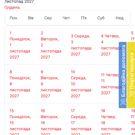
Листопад 2027
Грудень
Пон
Вів
Сер
Чет
П’я
Суб
Нед
1
2
5
Бл
3
Середа,
4
Четвер,
Понеділок,
Вівторок,
П
до
3
4
1
2
5
Благодійна допомога
листопада
листопада
листопада
листопада
л
Підт
2027
2027
Платні послуги
2027
2027
2
діял
екст
меди
8
9
10
1
11
Четвер,
‹
‹
доп
Понеділок,
Вівторок,
Середа,
П
11
в
8
9
10
1
листопада
Укра
листопада
листопада
листопада
л
2027
благ
2027
2027
2027
2
доп
Вря
15
16
17
18
1
біл
Понеділок,
Вівторок,
Середа,
Четвер,
П
житт
15
16
17
18
1
раз
листопада
листопада
листопада
листопада
л
2027
2027
2027
2027
2