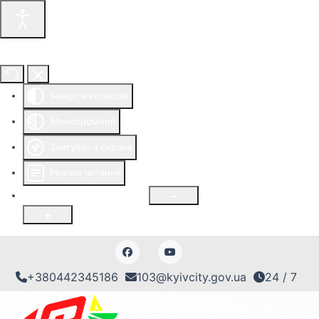
Інструменти доступності
Інверсія кольорів
Монохромний
Зчитувач з екрана
Режим читання
Розмір шрифту
100
%
+380442345186
103@kyivcity.gov.ua
24 / 7