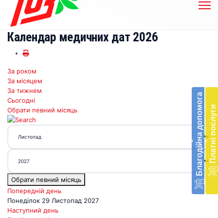
Календар медичних дат 2026
За роком
Бл
За місяцем
до
За тижнем
Благодійна допомога
Сьогодні
Підт
Платні послуги
Обрати певний місяць
діял
екст
меди
‹
‹
доп
в
Укра
благ
Обрати певний місяць
доп
Вря
Попередній день
біл
Понеділок 29 Листопад 2027
житт
Наступний день