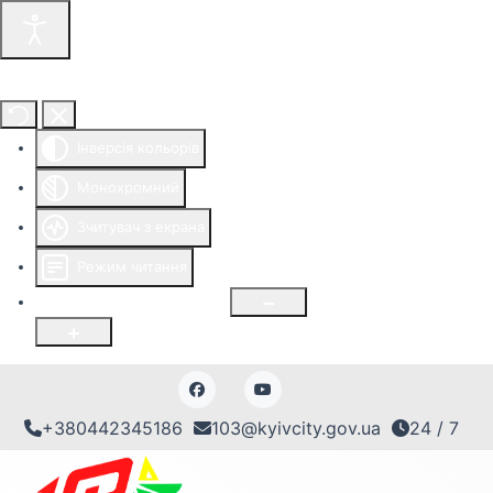
Інструменти доступності
Інверсія кольорів
Монохромний
Зчитувач з екрана
Режим читання
Розмір шрифту
100
%
+380442345186
103@kyivcity.gov.ua
24 / 7