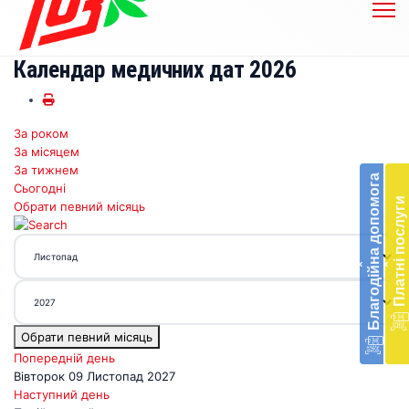
Календар медичних дат 2026
За роком
Бл
За місяцем
до
За тижнем
Благодійна допомога
Сьогодні
Підт
Платні послуги
Обрати певний місяць
діял
екст
меди
‹
‹
доп
в
Укра
благ
Обрати певний місяць
доп
Вря
Попередній день
біл
Вівторок 09 Листопад 2027
житт
Наступний день