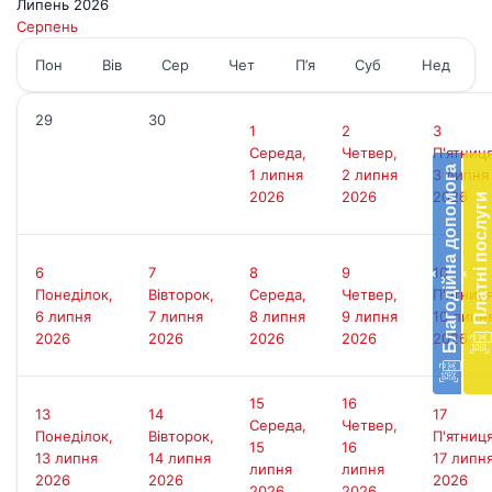
Липень 2026
Серпень
Пон
Вів
Сер
Чет
П’я
Суб
Нед
29
30
Бл
1
2
3
до
Середа,
Четвер,
П'ятниця
Благодійна допомога
1 липня
2 липня
3 липня
Підт
2026
2026
2026
Платні послуги
діял
екст
меди
6
7
8
9
10
‹
‹
доп
Понеділок,
Вівторок,
Середа,
Четвер,
П'ятниця
в
6 липня
7 липня
8 липня
9 липня
10 липн
Укра
2026
2026
2026
2026
2026
благ
доп
Вря
15
16
біл
13
14
17
Середа,
Четвер,
житт
Понеділок,
Вівторок,
П'ятниця
15
16
раз
13 липня
14 липня
17 липн
липня
липня
2026
2026
2026
2026
2026