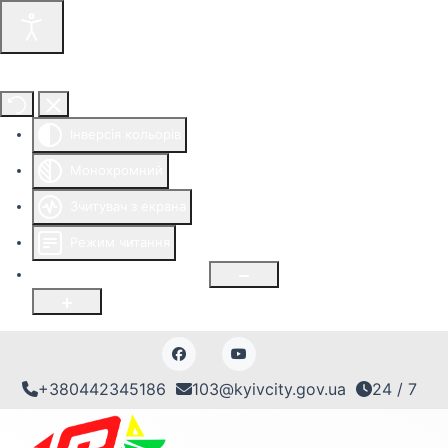
Інструменти доступності
Інверсія кольорів
Монохромний
Зчитувач з екрана
Режим читання
Розмір шрифту
100
%
+380442345186
103@kyivcity.gov.ua
24 / 7