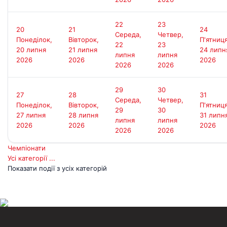
Д
22
23
20
21
24
Середа,
Четвер,
Понеділок,
Вівторок,
П'ятниця
22
23
20 липня
21 липня
24 липн
липня
липня
2026
2026
2026
2026
2026
29
30
27
28
31
Середа,
Четвер,
Понеділок,
Вівторок,
П'ятниця
29
30
27 липня
28 липня
31 липн
липня
липня
2026
2026
2026
2026
2026
Чемпіонати
Усі категорії ...
Показати події з усіх категорій