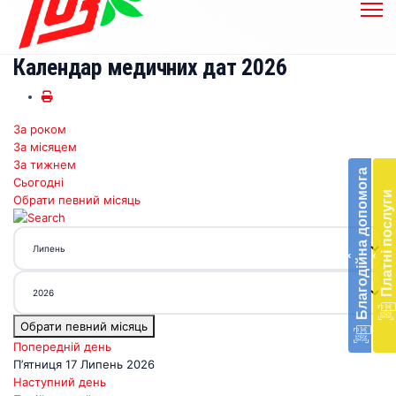
Календар медичних дат 2026
За роком
Бл
За місяцем
до
За тижнем
Благодійна допомога
Сьогодні
Підт
Платні послуги
Обрати певний місяць
діял
екст
меди
‹
‹
доп
в
Укра
благ
Обрати певний місяць
доп
Вря
Попередній день
біл
П’ятниця 17 Липень 2026
житт
Наступний день