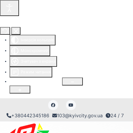
Інструменти доступності
Інверсія кольорів
Монохромний
Зчитувач з екрана
Режим читання
Розмір шрифту
100
%
+380442345186
103@kyivcity.gov.ua
24 / 7