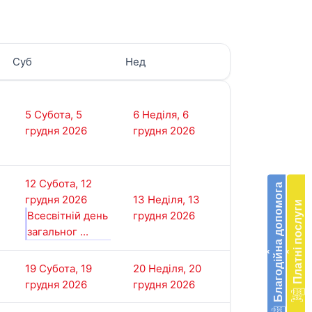
Суб
Нед
З
п
5
Субота, 5
6
Неділя, 6
п
грудня 2026
грудня 2026
Бла
в
п
доп
е
12
Субота, 12
Підт
Благодійна допомога
м
грудня 2026
13
Неділя, 13
діяль
д
Платні послуги
Всесвітній день
грудня 2026
екстр
м
загальног ...
меди
К
допо
‹
‹
в
19
Субота, 19
20
Неділя, 20
Украї
грудня 2026
грудня 2026
благ