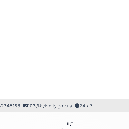
42345186
103@kyivcity.gov.ua
24 / 7
ЩЕ