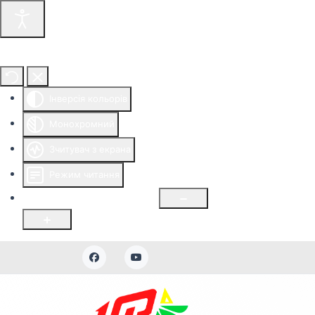
Інструменти доступності
Інверсія кольорів
Монохромний
Зчитувач з екрана
Режим читання
Розмір шрифту
100
%