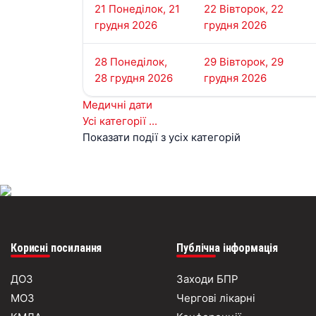
21
Понеділок, 21
22
Вівторок, 22
грудня 2026
грудня 2026
28
Понеділок,
29
Вівторок, 29
28 грудня 2026
грудня 2026
Медичні дати
Усі категорії ...
Показати події з усіх категорій
Корисні посилання
Публічна інформація
ДОЗ
Заходи БПР
МОЗ
Чергові лікарні