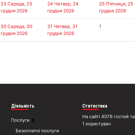
23
Середа, 23
24
Четвер, 24
25
П'ятниця, 25
грудня 2026
грудня 2026
грудня 2026
30
Середа, 30
31
Четвер, 31
1
грудня 2026
грудня 2026
Діяльність
Статистика
На сайті 4076 гостей та
Послуги
1 користувач
Безоплатні послуги