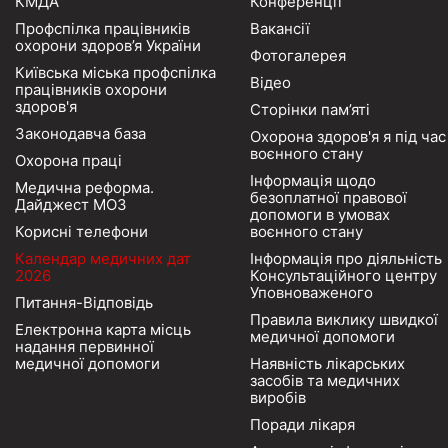
КМДА
Конференції
Профспілка працівників
Вакансії
охорони здоров’я України
Фотогалерея
Київська міська профспілка
Відео
працівників охорони
здоров'я
Сторінки пам’яті
Законодавча база
Охорона здоров'я я під час
воєнного стану
Охорона праці
Інформація щодо
Медична реформа.
безоплатної правової
Дайджест МОЗ
допомоги в умовах
Корисні телефони
воєнного стану
Календар медичних дат
Інформація про діяльність
2026
Консультаційного центру
Уповноваженого
Питання-Відповідь
Правила виклику швидкої
Електронна карта місць
медичної допомоги
надання первинної
медичної допомоги
Наявність лікарських
засобів та медичних
виробів
Поради лікаря