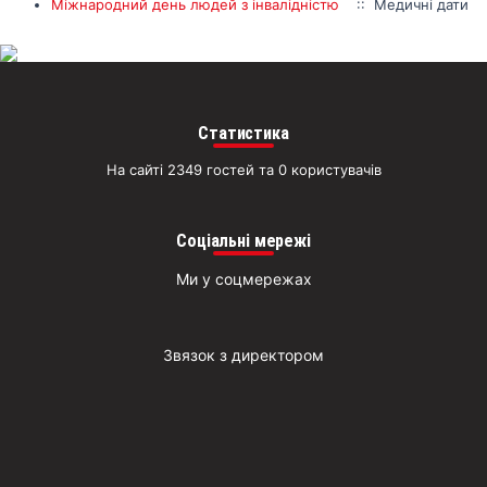
Міжнародний день людей з інвалідністю
:: Медичні дати
раз
Д
Статистика
На сайті 2349 гостей та 0 користувачів
Соціальні мережі
Ми у соцмережах
Звязок з директором