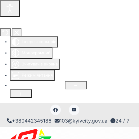
Інструменти доступності
Інверсія кольорів
Монохромний
Зчитувач з екрана
Режим читання
Розмір шрифту
100
%
+380442345186
103@kyivcity.gov.ua
24 / 7