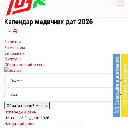
Календар медичних дат 2026
За роком
Бл
За місяцем
до
За тижнем
Благодійна допомога
Сьогодні
Підт
Обрати певний місяць
Платні послуги
діял
екст
меди
‹
‹
доп
в
Укра
благ
Обрати певний місяць
доп
Попередній день
Вря
Четвер 03 Грудень 2026
біл
Наступний день
житт