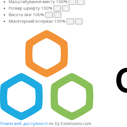
Масштабування вмісту
100
%
Розмір шрифту
100
%
Висота лінії
100
%
Міжлітерний інтервал
100
%
Плагін веб-доступності
по DJ-Extensions.com