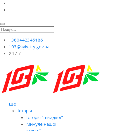
+380442345186
103@kyivcity.gov.ua
24 / 7
Ще
Історія
Історія "швидкої"
Минуле нашої
станції