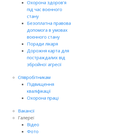
Охорона здоров'я
під час воєнного
стану
Безоплатна правова
допомога в умовах
воєнного стану
Поради лікаря
Дорожня карта для
постраждалих від
збройної агресії
Співробітникам
Підвищення
кваліфікації
Охорона праці
Вакансії
Галереї
Відео
Фото