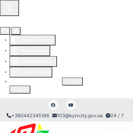
Інструменти доступності
Інверсія кольорів
Монохромний
Зчитувач з екрана
Режим читання
Розмір шрифту
100
%
+380442345186
103@kyivcity.gov.ua
24 / 7