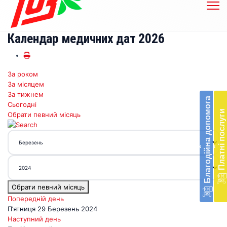
Календар медичних дат 2026
За роком
Бл
За місяцем
до
За тижнем
Благодійна допомога
Сьогодні
Підт
Платні послуги
Обрати певний місяць
діял
екст
меди
‹
‹
доп
в
Укра
благ
Обрати певний місяць
доп
Вря
Попередній день
біл
П’ятниця 29 Березень 2024
житт
Наступний день