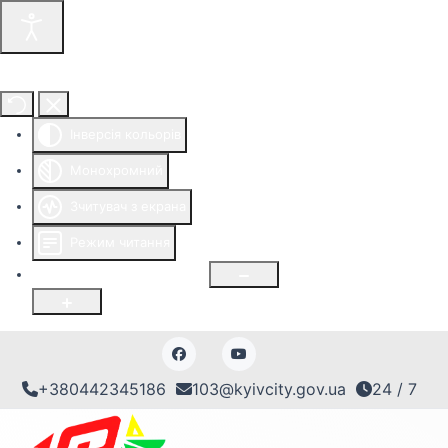
Інструменти доступності
Інверсія кольорів
Монохромний
Зчитувач з екрана
Режим читання
Розмір шрифту
100
%
+380442345186
103@kyivcity.gov.ua
24 / 7