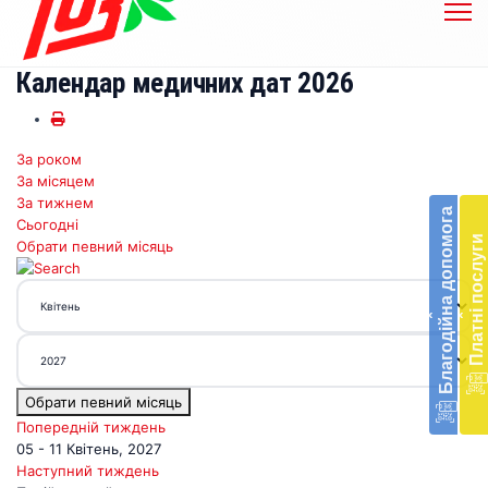
Календар медичних дат 2026
За роком
Бл
За місяцем
до
За тижнем
Благодійна допомога
Сьогодні
Підт
Платні послуги
Обрати певний місяць
діял
екст
меди
‹
‹
доп
в
Укра
благ
Обрати певний місяць
доп
Вря
Попередній тиждень
біл
05 - 11 Квітень, 2027
житт
Наступний тиждень