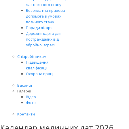
Вря
час воєнного стану
біл
Безоплатна правова
житт
допомога в умовах
раз
воєнного стану
Поради лікаря
Дорожня карта для
постраждалих від
збройної агресії
Співробітникам
Підвищення
кваліфікації
Охорона праці
Вакансії
Галереї
Відео
Фото
Контакти
Календар медичних дат 2026