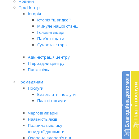
Новини
Про Центр
Історія
Історія "швидкої"
Минуле нашої станції
Головні лікарі
Пам’ятні дати
Сучасна історія
Адміністрація центру
Підрозділи центру
Бл
Профспілка
до
Благодійна допомога
Громадянам
Платні послуги
Підт
Послуги
діял
Безоплатні послуги
екст
Платні послуги
‹
‹
меди
доп
Чергові лікарні
в
Наявність ліків
Укра
Правила виклику
благ
швидкої допомоги
доп
Охорона здоров'я під