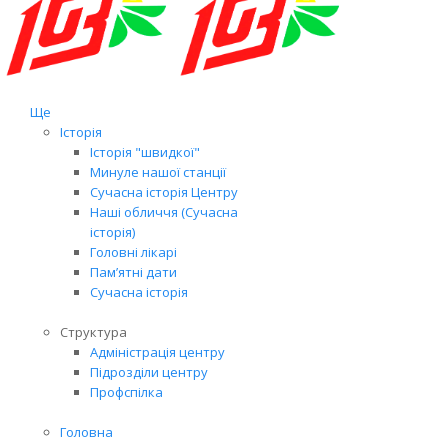
Ще
Історія
Історія "швидкої"
Минуле нашої станції
Сучасна історія Центру
Наші обличчя (Сучасна
історія)
Головні лікарі
Пам’ятні дати
Сучасна історія
Структура
Адміністрація центру
Підрозділи центру
Профспілка
Головна