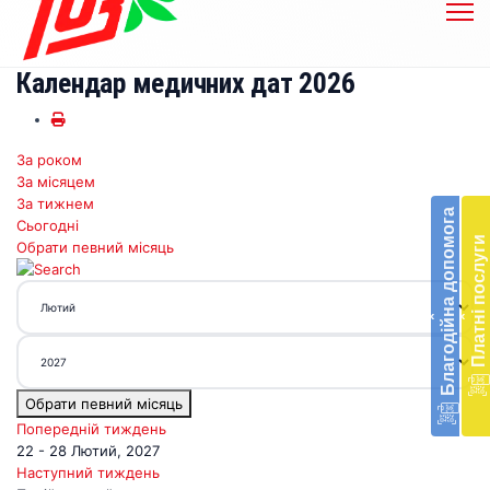
Календар медичних дат 2026
За роком
Бл
За місяцем
до
За тижнем
Благодійна допомога
Сьогодні
Підт
Платні послуги
Обрати певний місяць
діял
екст
меди
‹
‹
доп
в
Укра
благ
Обрати певний місяць
доп
Вря
Попередній тиждень
біл
22 - 28 Лютий, 2027
житт
Наступний тиждень