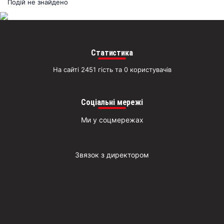
раз
Подій не знайдено
Д
Статистика
На сайті 2451 гість та 0 користувачів
Соціальні мережі
Ми у соцмережах
Звязок з директором