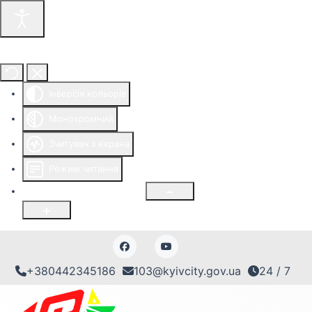
Інструменти доступності
Інверсія кольорів
Монохромний
Зчитувач з екрана
Режим читання
Розмір шрифту
100
%
+380442345186
103@kyivcity.gov.ua
24 / 7