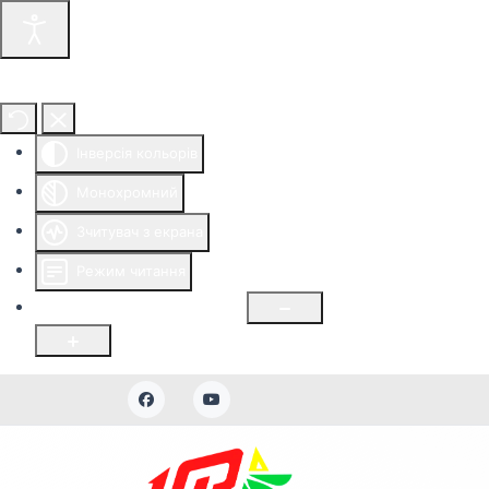
Інструменти доступності
Інверсія кольорів
Монохромний
Зчитувач з екрана
Режим читання
Розмір шрифту
100
%