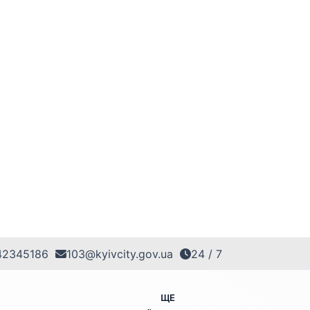
42345186
103@kyivcity.gov.ua
24 / 7
ЩЕ