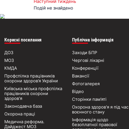
Наступний тиждень
Подій не знайдено
Корисні посилання
Публічна інформація
ДОЗ
Заходи БПР
МОЗ
Чергові лікарні
КМДА
Конференції
Профспілка працівників
Вакансії
охорони здоров’я України
Фотогалерея
Київська міська профспілка
Відео
працівників охорони
здоров'я
Сторінки пам’яті
Законодавча база
Охорона здоров'я я під час
воєнного стану
Охорона праці
Інформація щодо
Медична реформа.
безоплатної правової
Дайджест МОЗ