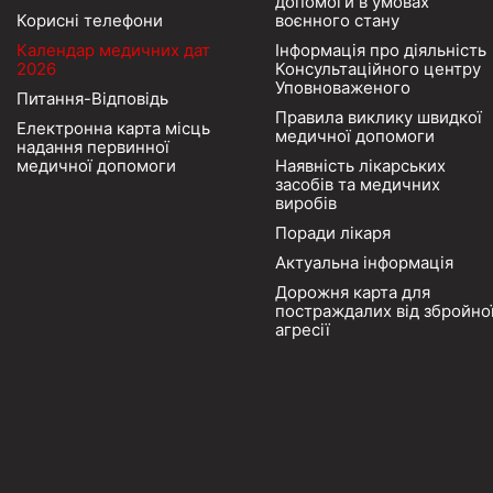
допомоги в умовах
Корисні телефони
воєнного стану
Календар медичних дат
Інформація про діяльність
2026
Консультаційного центру
Уповноваженого
Питання-Відповідь
Правила виклику швидкої
Електронна карта місць
медичної допомоги
надання первинної
медичної допомоги
Наявність лікарських
засобів та медичних
виробів
Поради лікаря
Актуальна інформація
Дорожня карта для
постраждалих від збройно
агресії