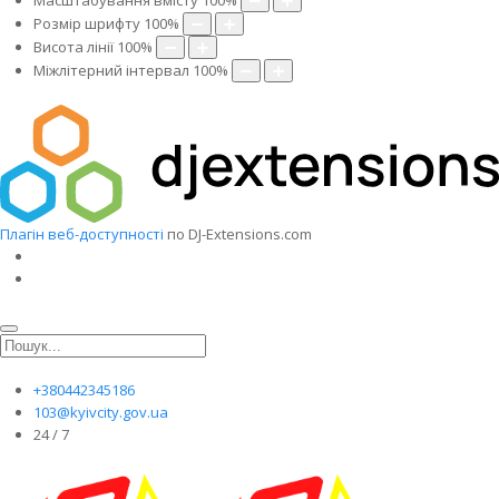
Масштабування вмісту
100
%
Розмір шрифту
100
%
Висота лінії
100
%
Міжлітерний інтервал
100
%
Плагін веб-доступності
по DJ-Extensions.com
+380442345186
103@kyivcity.gov.ua
24 / 7