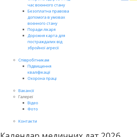
Вря
час воєнного стану
біл
Безоплатна правова
житт
допомога в умовах
раз
воєнного стану
Поради лікаря
Дорожня карта для
постраждалих від
збройної агресії
Співробітникам
Підвищення
кваліфікації
Охорона праці
Вакансії
Галереї
Відео
Фото
Контакти
Календар медичних дат 2026