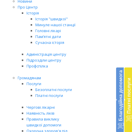
Новини
Про Центр
Історія
Історія "швидкої"
Минуле нашої станції
Головні лікарі
Пам’ятні дати
Сучасна історія
Адміністрація центру
Підрозділи центру
Бл
Профспілка
до
Благодійна допомога
Громадянам
Платні послуги
Підт
Послуги
діял
Безоплатні послуги
екст
Платні послуги
‹
‹
меди
доп
Чергові лікарні
в
Наявність ліків
Укра
Правила виклику
благ
швидкої допомоги
доп
Охорона здоров'я під