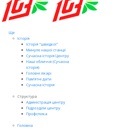
Ще
Історія
Історія "швидкої"
Минуле нашої станції
Сучасна історія Центру
Наші обличчя (Сучасна
історія)
Головні лікарі
Пам’ятні дати
Сучасна історія
Структура
Адміністрація центру
Підрозділи центру
Профспілка
Головна