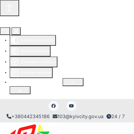
Інструменти доступності
Інверсія кольорів
Монохромний
Зчитувач з екрана
Режим читання
Розмір шрифту
100
%
+380442345186
103@kyivcity.gov.ua
24 / 7