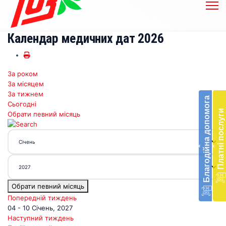
Календар медичних дат 2026
За роком
Бл
За місяцем
до
За тижнем
Благодійна допомога
Сьогодні
Підт
Платні послуги
Обрати певний місяць
діял
екст
меди
‹
‹
доп
в
Укра
благ
Обрати певний місяць
доп
Вря
Попередній тиждень
біл
04 - 10 Січень, 2027
житт
Наступний тиждень