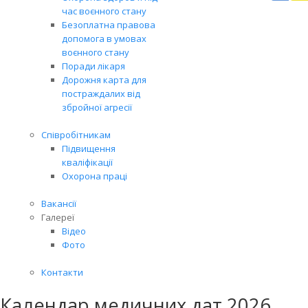
Вря
час воєнного стану
біл
Безоплатна правова
житт
допомога в умовах
раз
воєнного стану
Поради лікаря
Дорожня карта для
постраждалих від
збройної агресії
Співробітникам
Підвищення
кваліфікації
Охорона праці
Вакансії
Галереї
Відео
Фото
Контакти
Календар медичних дат 2026