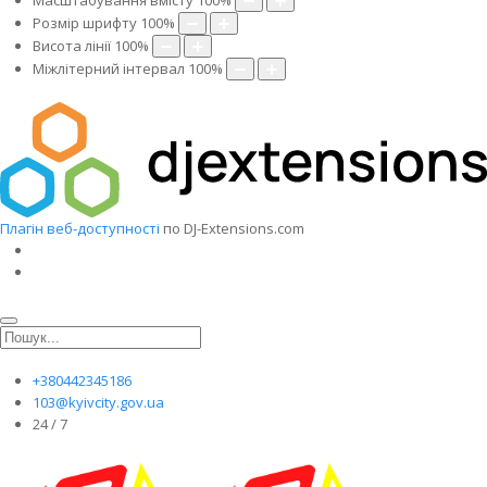
Масштабування вмісту
100
%
Розмір шрифту
100
%
Висота лінії
100
%
Міжлітерний інтервал
100
%
Плагін веб-доступності
по DJ-Extensions.com
+380442345186
103@kyivcity.gov.ua
24 / 7