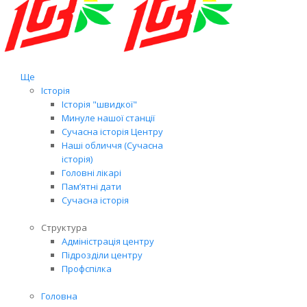
Ще
Історія
Історія "швидкої"
Минуле нашої станції
Сучасна історія Центру
Наші обличчя (Сучасна
історія)
Головні лікарі
Пам’ятні дати
Сучасна історія
Структура
Адміністрація центру
Підрозділи центру
Профспілка
Головна