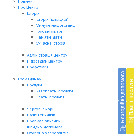
Новини
Про Центр
Історія
Історія "швидкої"
Минуле нашої станції
Головні лікарі
Пам’ятні дати
Сучасна історія
Адміністрація центру
Підрозділи центру
Бл
Профспілка
до
Благодійна допомога
Громадянам
Платні послуги
Підт
Послуги
діял
Безоплатні послуги
екст
Платні послуги
‹
‹
меди
доп
Чергові лікарні
в
Наявність ліків
Укра
Правила виклику
благ
швидкої допомоги
доп
Охорона здоров'я під