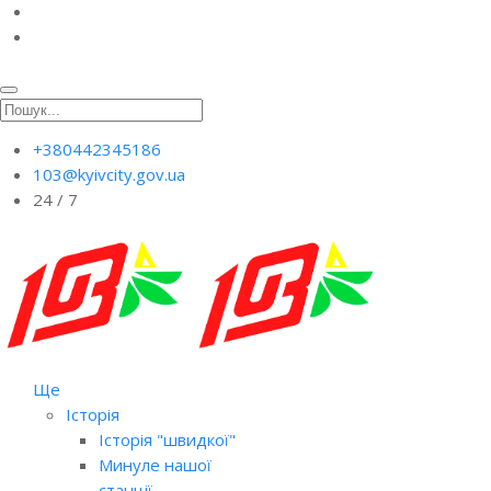
+380442345186
103@kyivcity.gov.ua
24 / 7
Ще
Історія
Історія "швидкої"
Минуле нашої
станції