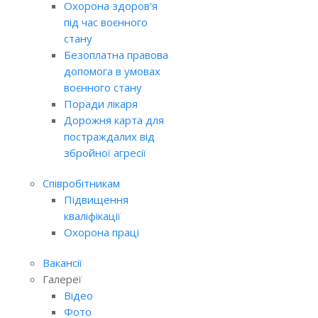
Охорона здоров'я
під час воєнного
стану
Безоплатна правова
допомога в умовах
воєнного стану
Поради лікаря
Дорожня карта для
постраждалих від
збройної агресії
Співробітникам
Підвищення
кваліфікації
Охорона праці
Вакансії
Галереї
Відео
Фото