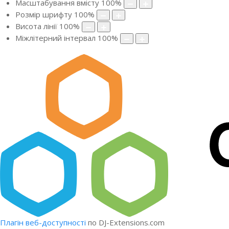
Масштабування вмісту
100
%
Розмір шрифту
100
%
Висота лінії
100
%
Міжлітерний інтервал
100
%
Плагін веб-доступності
по DJ-Extensions.com