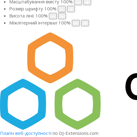
Масштабування вмісту
100
%
Розмір шрифту
100
%
Висота лінії
100
%
Міжлітерний інтервал
100
%
Плагін веб-доступності
по DJ-Extensions.com