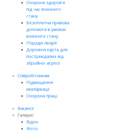
Охорона здоров'я
під час воєнного
стану
Безоплатна правова
допомога в умовах
воєнного стану
Поради лікаря
Дорожня карта для
постраждалих від
збройної агресії
Співробітникам
Підвищення
кваліфікації
Охорона праці
Вакансії
Галереї
Відео
Фото