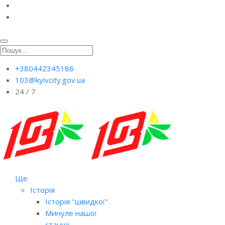
+380442345186
103@kyivcity.gov.ua
24 / 7
Ще
Історія
Історія "швидкої"
Минуле нашої
станції