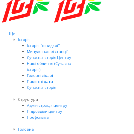
Ще
Історія
Історія "швидкої"
Минуле нашої станції
Сучасна історія Центру
Наші обличчя (Сучасна
історія)
Головні лікарі
Пам’ятні дати
Сучасна історія
Структура
Адміністрація центру
Підрозділи центру
Профспілка
Головна