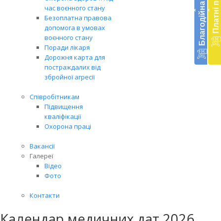
Благодійна допомога
Платні послуги
екст
час воєнного стану
‹
‹
меди
Безоплатна правова
доп
допомога в умовах
в
воєнного стану
Укра
Поради лікаря
благ
Дорожня карта для
доп
постраждалих від
Вря
збройної агресії
біл
житт
Співробітникам
раз
Підвищення
кваліфікації
Охорона праці
Вакансії
Галереї
Відео
Фото
Контакти
Календар медичних дат 2026