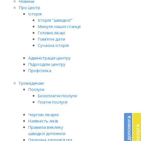
Новини
Про Центр
Історія
Історія "швидкої"
Минуле нашої станції
Головні лікарі
Пам’ятні дати
Сучасна історія
Адміністрація центру
Підрозділи центру
Профспілка
Громадянам
Послуги
Безоплатні послуги
Платні послуги
Бл
Чергові лікарні
до
Наявність ліків
Правила виклику
Підт
швидкої допомоги
діял
Охорона здоров'я під