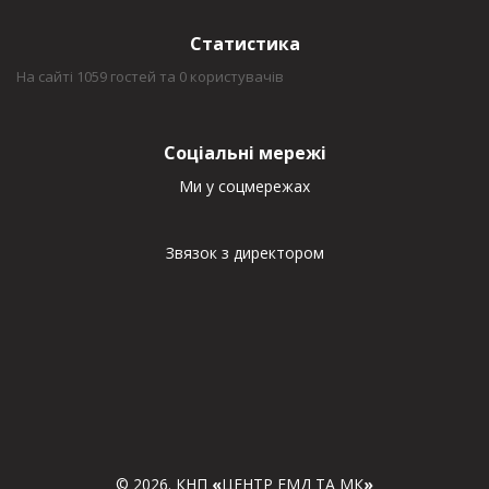
Статистика
На сайті 1059 гостей та 0 користувачів
Соціальні мережі
Ми у соцмережах
Звязок з директором
© 2026. КНП
«
ЦЕНТР ЕМД ТА МК
»