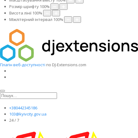
Масштабування вмісту
100
%
Розмір шрифту
100
%
Висота лінії
100
%
Міжлітерний інтервал
100
%
Плагін веб-доступності
по DJ-Extensions.com
+380442345186
103@kyivcity.gov.ua
24 / 7