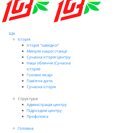
Ще
Історія
Історія "швидкої"
Минуле нашої станції
Сучасна історія Центру
Наші обличчя (Сучасна
історія)
Головні лікарі
Пам’ятні дати
Сучасна історія
Структура
Адміністрація центру
Підрозділи центру
Профспілка
Головна