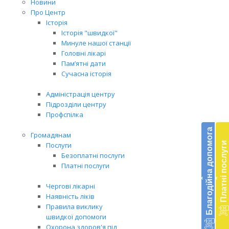
Новини
Про Центр
Історія
Історія "швидкої"
Минуле нашої станції
Головні лікарі
Пам’ятні дати
Сучасна історія
Адміністрація центру
Підрозділи центру
Бл
Профспілка
до
Благодійна допомога
Громадянам
Платні послуги
Послуги
Підт
Безоплатні послуги
діял
Платні послуги
екст
‹
‹
меди
Чергові лікарні
доп
Наявність ліків
в
Правила виклику
Укра
швидкої допомоги
благ
Охорона здоров'я під