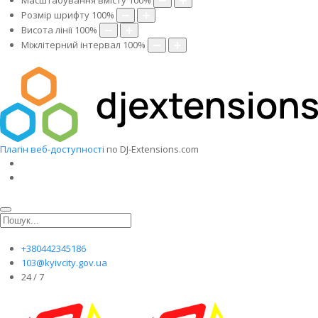
Масштабування вмісту
100
%
Розмір шрифту
100
%
Висота лінії
100
%
Міжлітерний інтервал
100
%
Плагін веб-доступності
по DJ-Extensions.com
+380442345186
103@kyivcity.gov.ua
24 / 7