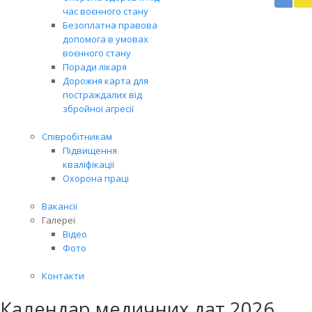
доп
час воєнного стану
Вря
Безоплатна правова
біл
допомога в умовах
житт
воєнного стану
раз
Поради лікаря
Дорожня карта для
постраждалих від
збройної агресії
Співробітникам
Підвищення
кваліфікації
Охорона праці
Вакансії
Галереї
Відео
Фото
Контакти
Календар медичних дат 2026