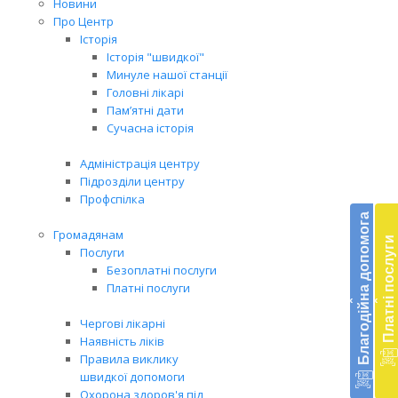
Новини
Про Центр
Історія
Історія "швидкої"
Минуле нашої станції
Головні лікарі
Пам’ятні дати
Сучасна історія
Адміністрація центру
Підрозділи центру
Бл
Профспілка
до
Благодійна допомога
Громадянам
Платні послуги
Підт
Послуги
діял
Безоплатні послуги
екст
Платні послуги
‹
‹
меди
доп
Чергові лікарні
в
Наявність ліків
Укра
Правила виклику
благ
швидкої допомоги
доп
Охорона здоров'я під