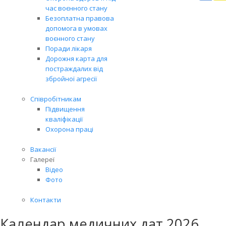
Вря
час воєнного стану
біл
Безоплатна правова
житт
допомога в умовах
раз
воєнного стану
Поради лікаря
Дорожня карта для
постраждалих від
збройної агресії
Співробітникам
Підвищення
кваліфікації
Охорона праці
Вакансії
Галереї
Відео
Фото
Контакти
Календар медичних дат 2026