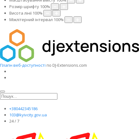
Масштабування вмісту
100
%
Розмір шрифту
100
%
Висота лінії
100
%
Міжлітерний інтервал
100
%
Плагін веб-доступності
по DJ-Extensions.com
+380442345186
103@kyivcity.gov.ua
24 / 7