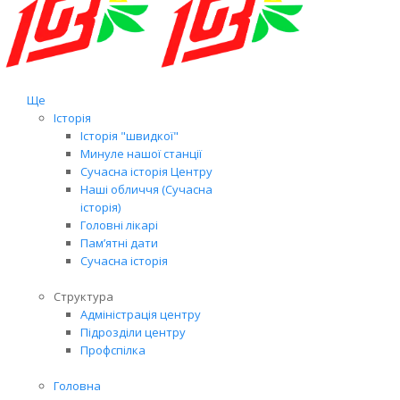
Ще
Історія
Історія "швидкої"
Минуле нашої станції
Сучасна історія Центру
Наші обличчя (Сучасна
історія)
Головні лікарі
Пам’ятні дати
Сучасна історія
Структура
Адміністрація центру
Підрозділи центру
Профспілка
Головна