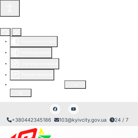
Інструменти доступності
Інверсія кольорів
Монохромний
Зчитувач з екрана
Режим читання
Розмір шрифту
100
%
+380442345186
103@kyivcity.gov.ua
24 / 7