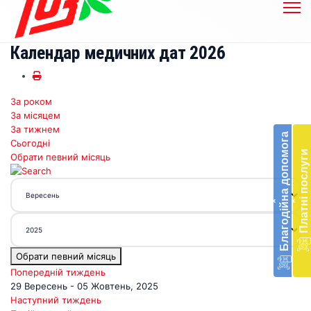
Календар медичних дат 2026
За роком
Бл
За місяцем
до
За тижнем
Благодійна допомога
Сьогодні
Підт
Платні послуги
Обрати певний місяць
діял
екст
меди
‹
‹
доп
в
Укра
благ
Обрати певний місяць
доп
Вря
Попередній тиждень
біл
29 Вересень - 05 Жовтень, 2025
житт
Наступний тиждень